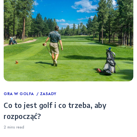
Categories
GRA W GOLFA
ZASADY
Co to jest golf i co trzeba, aby
rozpocząć?
2 mins
read