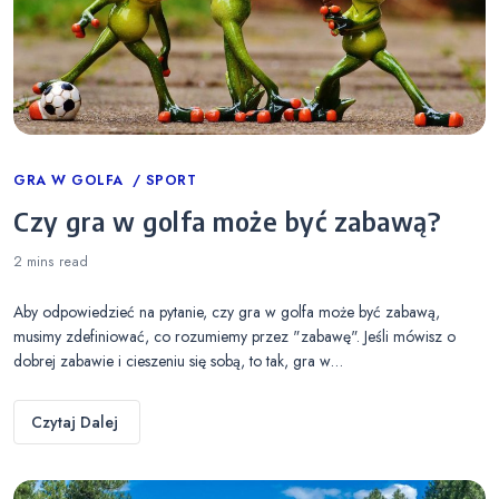
Categories
GRA W GOLFA
SPORT
Czy gra w golfa może być zabawą?
2 mins
read
Aby odpowiedzieć na pytanie, czy gra w golfa może być zabawą,
musimy zdefiniować, co rozumiemy przez "zabawę". Jeśli mówisz o
dobrej zabawie i cieszeniu się sobą, to tak, gra w…
Czytaj Dalej