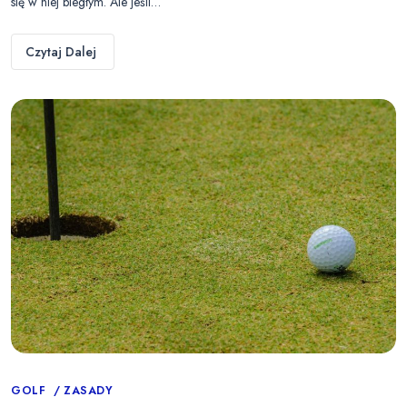
się w niej biegłym. Ale jeśli…
Czytaj Dalej
Categories
GOLF
ZASADY