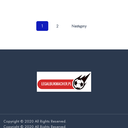
Nawigacja
1
2
Następny
po
wpisach
Copyright © 2020 All Rights Reserved.
Copyright © 2020 All Rights Reserved.