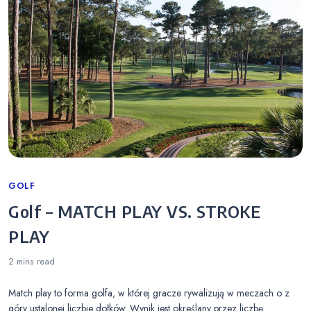
Categories
GOLF
Golf – MATCH PLAY VS. STROKE
PLAY
2 mins
read
Match play to forma golfa, w której gracze rywalizują w meczach o z
góry ustalonej liczbie dołków. Wynik jest określany przez liczbę