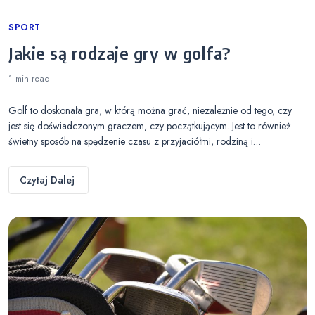
Categories
SPORT
Jakie są rodzaje gry w golfa?
1 min
read
Golf to doskonała gra, w którą można grać, niezależnie od tego, czy
jest się doświadczonym graczem, czy początkującym. Jest to również
świetny sposób na spędzenie czasu z przyjaciółmi, rodziną i…
Czytaj Dalej