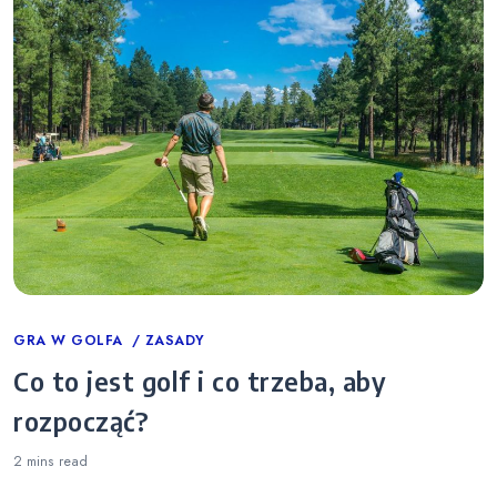
Categories
GRA W GOLFA
ZASADY
Co to jest golf i co trzeba, aby
rozpocząć?
2 mins
read