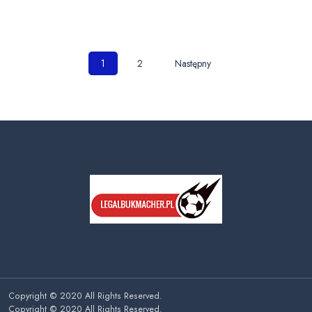
Nawigacja
1
2
Następny
po
wpisach
Copyright © 2020 All Rights Reserved.
Copyright © 2020 All Rights Reserved.