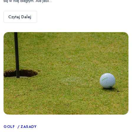
się w niej biegłym. Ale jeśli…
Czytaj Dalej
Categories
GOLF
ZASADY