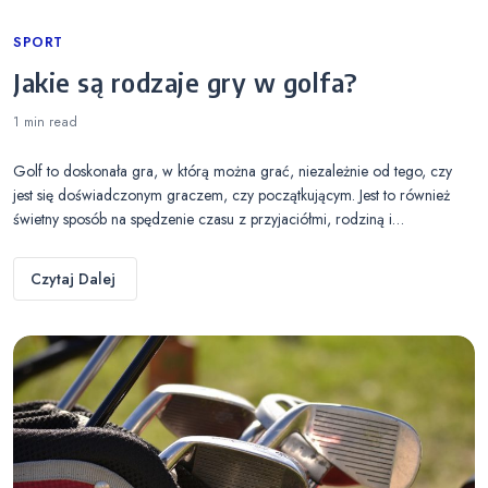
Categories
SPORT
Jakie są rodzaje gry w golfa?
1 min
read
Golf to doskonała gra, w którą można grać, niezależnie od tego, czy
jest się doświadczonym graczem, czy początkującym. Jest to również
świetny sposób na spędzenie czasu z przyjaciółmi, rodziną i…
Czytaj Dalej