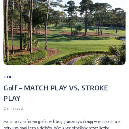
Categories
GOLF
Golf – MATCH PLAY VS. STROKE
PLAY
2 mins
read
Match play to forma golfa, w której gracze rywalizują w meczach o z
góry ustalonej liczbie dołków. Wynik jest określany przez liczbę