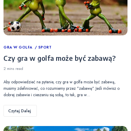
Categories
GRA W GOLFA
SPORT
Czy gra w golfa może być zabawą?
2 mins
read
Aby odpowiedzieć na pytanie, czy gra w golfa może być zabawą,
musimy zdefiniować, co rozumiemy przez "zabawę". Jeśli mówisz o
dobrej zabawie i cieszeniu się sobą, to tak, gra w…
Czytaj Dalej