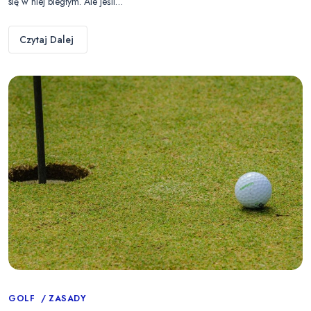
się w niej biegłym. Ale jeśli…
Czytaj Dalej
Categories
GOLF
ZASADY