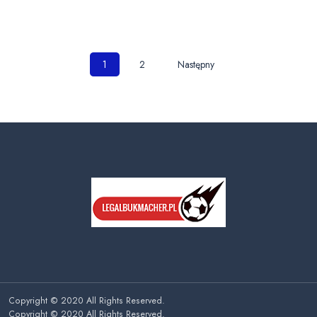
Nawigacja
1
2
Następny
po
wpisach
Copyright © 2020 All Rights Reserved.
Copyright © 2020 All Rights Reserved.