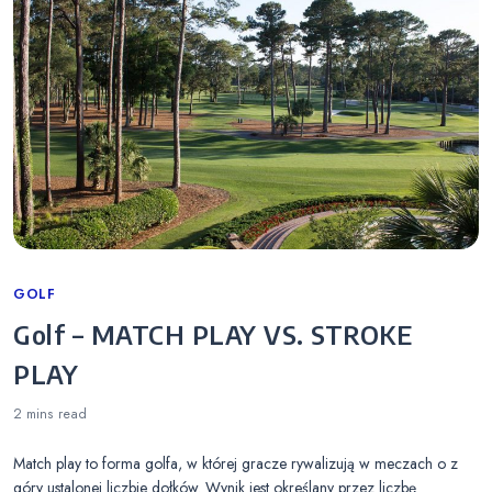
Categories
GOLF
Golf – MATCH PLAY VS. STROKE
PLAY
2 mins
read
Match play to forma golfa, w której gracze rywalizują w meczach o z
góry ustalonej liczbie dołków. Wynik jest określany przez liczbę