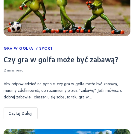
Categories
GRA W GOLFA
SPORT
Czy gra w golfa może być zabawą?
2 mins
read
Aby odpowiedzieć na pytanie, czy gra w golfa może być zabawą,
musimy zdefiniować, co rozumiemy przez "zabawę". Jeśli mówisz o
dobrej zabawie i cieszeniu się sobą, to tak, gra w…
Czytaj Dalej