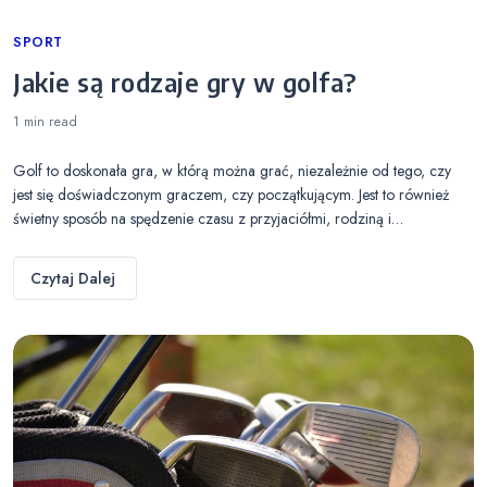
Categories
SPORT
Jakie są rodzaje gry w golfa?
1 min
read
Golf to doskonała gra, w którą można grać, niezależnie od tego, czy
jest się doświadczonym graczem, czy początkującym. Jest to również
świetny sposób na spędzenie czasu z przyjaciółmi, rodziną i…
Czytaj Dalej