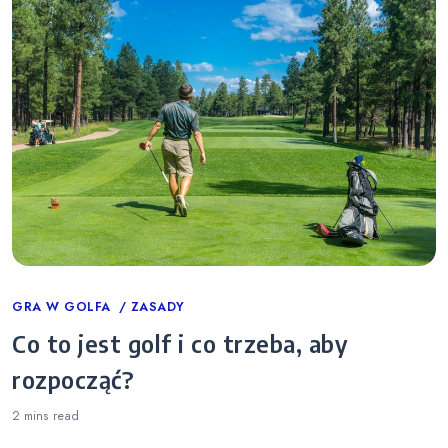
Categories
GRA W GOLFA
ZASADY
Co to jest golf i co trzeba, aby
rozpocząć?
2 mins
read