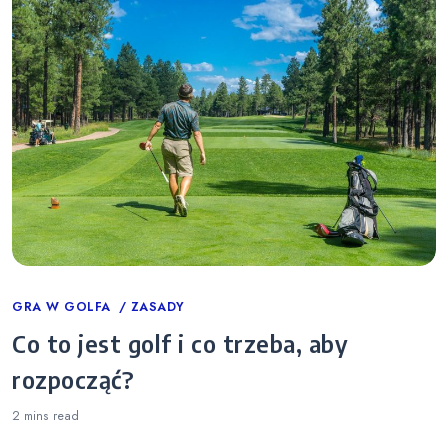
Categories
GRA W GOLFA
ZASADY
Co to jest golf i co trzeba, aby
rozpocząć?
2 mins
read