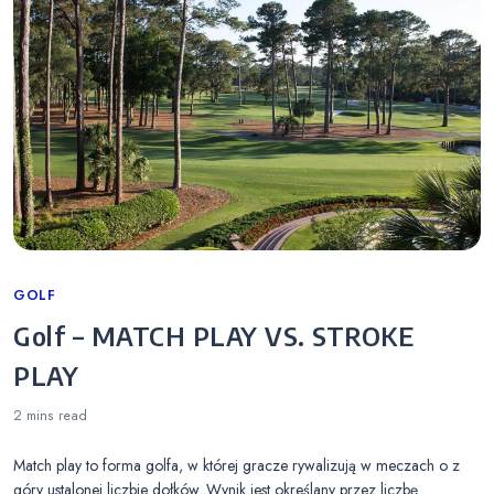
Categories
GOLF
Golf – MATCH PLAY VS. STROKE
PLAY
2 mins
read
Match play to forma golfa, w której gracze rywalizują w meczach o z
góry ustalonej liczbie dołków. Wynik jest określany przez liczbę