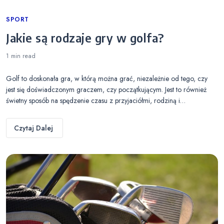
Categories
SPORT
Jakie są rodzaje gry w golfa?
1 min
read
Golf to doskonała gra, w którą można grać, niezależnie od tego, czy
jest się doświadczonym graczem, czy początkującym. Jest to również
świetny sposób na spędzenie czasu z przyjaciółmi, rodziną i…
Czytaj Dalej