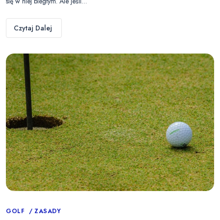
się w niej biegłym. Ale jeśli…
Czytaj Dalej
Categories
GOLF
ZASADY