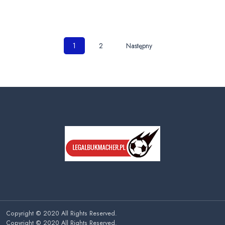
Nawigacja
1
2
Następny
po
wpisach
Copyright © 2020 All Rights Reserved.
Copyright © 2020 All Rights Reserved.