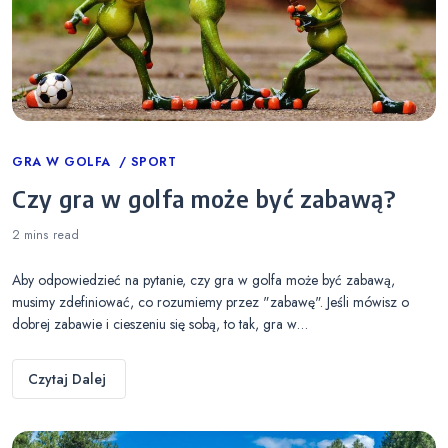
Categories
GRA W GOLFA
SPORT
Czy gra w golfa może być zabawą?
2 mins
read
Aby odpowiedzieć na pytanie, czy gra w golfa może być zabawą,
musimy zdefiniować, co rozumiemy przez "zabawę". Jeśli mówisz o
dobrej zabawie i cieszeniu się sobą, to tak, gra w…
Czytaj Dalej