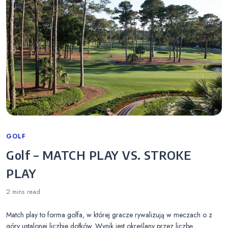
Categories
GOLF
Golf – MATCH PLAY VS. STROKE
PLAY
2 mins
read
Match play to forma golfa, w której gracze rywalizują w meczach o z
góry ustalonej liczbie dołków. Wynik jest określany przez liczbę