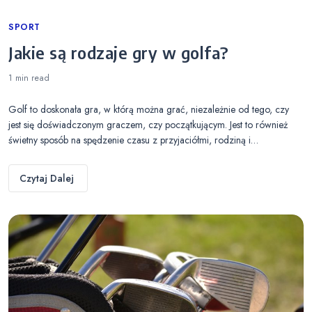
Categories
SPORT
Jakie są rodzaje gry w golfa?
1 min
read
Golf to doskonała gra, w którą można grać, niezależnie od tego, czy
jest się doświadczonym graczem, czy początkującym. Jest to również
świetny sposób na spędzenie czasu z przyjaciółmi, rodziną i…
Czytaj Dalej