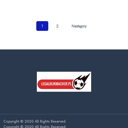
Nawigacja
1
2
Następny
po
wpisach
Copyright © 2020 All Rights Reserved.
Copyright © 2020 All Rights Reserved.