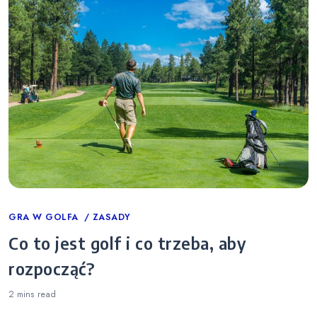
Categories
GRA W GOLFA
ZASADY
Co to jest golf i co trzeba, aby
rozpocząć?
2 mins
read