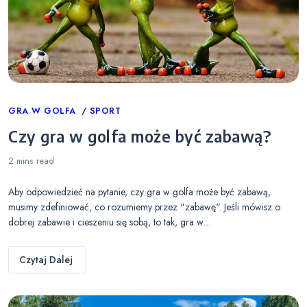
Categories
GRA W GOLFA
SPORT
Czy gra w golfa może być zabawą?
2 mins
read
Aby odpowiedzieć na pytanie, czy gra w golfa może być zabawą,
musimy zdefiniować, co rozumiemy przez "zabawę". Jeśli mówisz o
dobrej zabawie i cieszeniu się sobą, to tak, gra w…
Czytaj Dalej