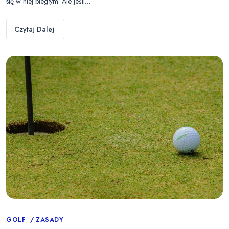
się w niej biegłym. Ale jeśli…
Czytaj Dalej
Categories
GOLF
ZASADY