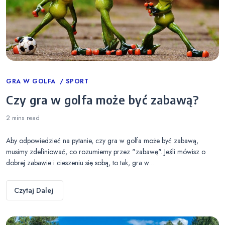
Categories
GRA W GOLFA
SPORT
Czy gra w golfa może być zabawą?
2 mins
read
Aby odpowiedzieć na pytanie, czy gra w golfa może być zabawą,
musimy zdefiniować, co rozumiemy przez "zabawę". Jeśli mówisz o
dobrej zabawie i cieszeniu się sobą, to tak, gra w…
Czytaj Dalej