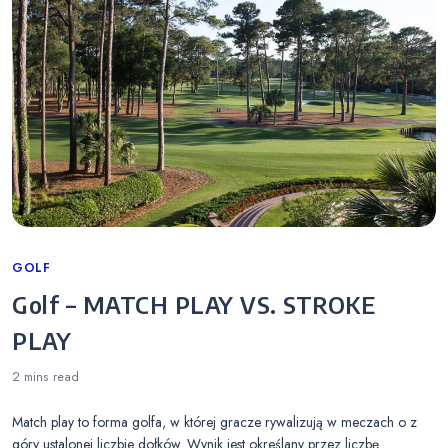
Categories
GOLF
Golf – MATCH PLAY VS. STROKE
PLAY
2 mins
read
Match play to forma golfa, w której gracze rywalizują w meczach o z
góry ustalonej liczbie dołków. Wynik jest określany przez liczbę