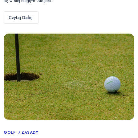
się w niej biegłym. Ale jeśli…
Czytaj Dalej
Categories
GOLF
ZASADY