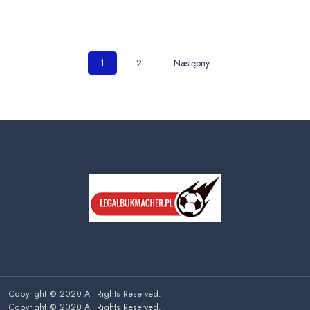
Nawigacja
1
2
Następny
po
wpisach
Copyright © 2020 All Rights Reserved.
Copyright © 2020 All Rights Reserved.