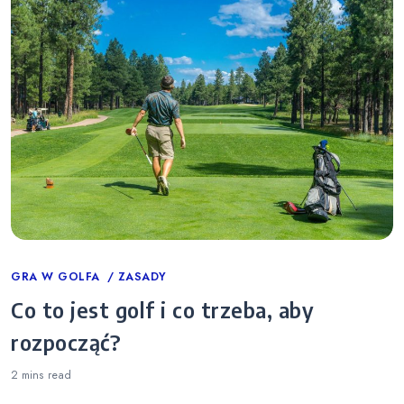
Categories
GRA W GOLFA
ZASADY
Co to jest golf i co trzeba, aby
rozpocząć?
2 mins
read