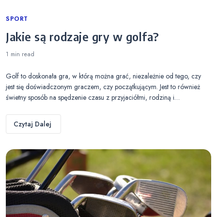
Categories
SPORT
Jakie są rodzaje gry w golfa?
1 min
read
Golf to doskonała gra, w którą można grać, niezależnie od tego, czy
jest się doświadczonym graczem, czy początkującym. Jest to również
świetny sposób na spędzenie czasu z przyjaciółmi, rodziną i…
Czytaj Dalej