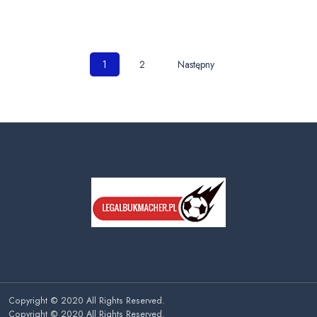
Nawigacja
1
2
Następny
po
wpisach
Copyright © 2020 All Rights Reserved.
Copyright © 2020 All Rights Reserved.