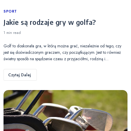
Categories
SPORT
Jakie są rodzaje gry w golfa?
1 min
read
Golf to doskonała gra, w którą można grać, niezależnie od tego, czy
jest się doświadczonym graczem, czy początkującym. Jest to również
świetny sposób na spędzenie czasu z przyjaciółmi, rodziną i…
Czytaj Dalej