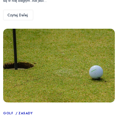
się w niej biegłym. Ale jeśli…
Czytaj Dalej
Categories
GOLF
ZASADY