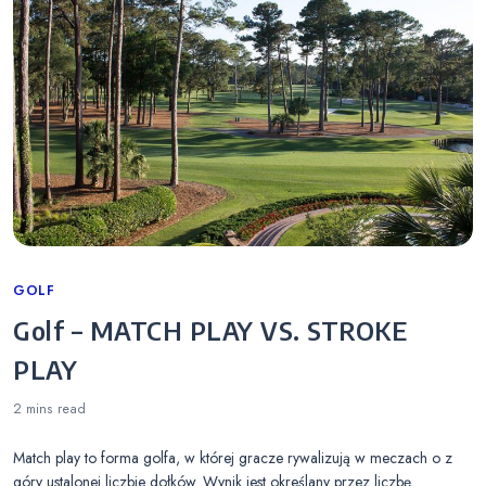
Categories
GOLF
Golf – MATCH PLAY VS. STROKE
PLAY
2 mins
read
Match play to forma golfa, w której gracze rywalizują w meczach o z
góry ustalonej liczbie dołków. Wynik jest określany przez liczbę