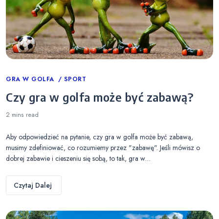
Categories
GRA W GOLFA
SPORT
Czy gra w golfa może być zabawą?
2 mins
read
Aby odpowiedzieć na pytanie, czy gra w golfa może być zabawą,
musimy zdefiniować, co rozumiemy przez "zabawę". Jeśli mówisz o
dobrej zabawie i cieszeniu się sobą, to tak, gra w…
Czytaj Dalej