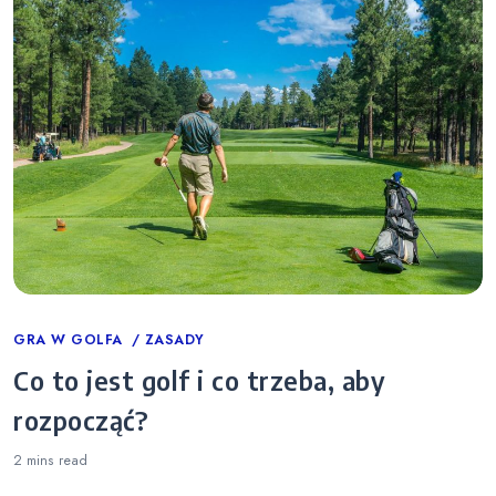
Categories
GRA W GOLFA
ZASADY
Co to jest golf i co trzeba, aby
rozpocząć?
2 mins
read