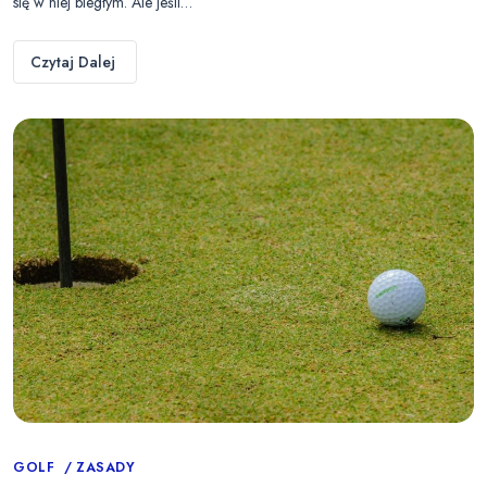
się w niej biegłym. Ale jeśli…
Czytaj Dalej
Categories
GOLF
ZASADY