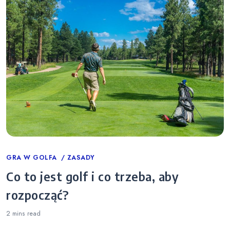
Categories
GRA W GOLFA
ZASADY
Co to jest golf i co trzeba, aby
rozpocząć?
2 mins
read