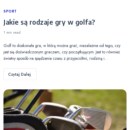
Categories
SPORT
Jakie są rodzaje gry w golfa?
1 min
read
Golf to doskonała gra, w którą można grać, niezależnie od tego, czy
jest się doświadczonym graczem, czy początkującym. Jest to również
świetny sposób na spędzenie czasu z przyjaciółmi, rodziną i…
Czytaj Dalej