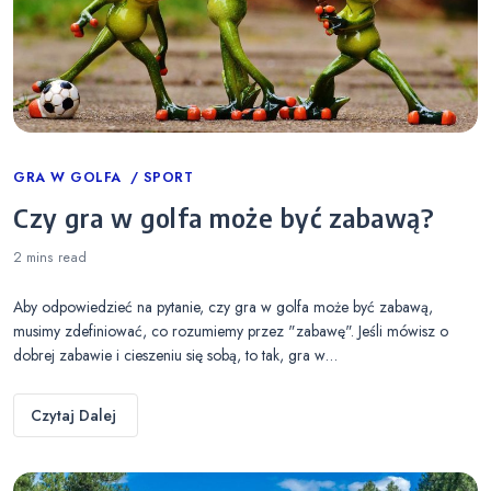
Categories
GRA W GOLFA
SPORT
Czy gra w golfa może być zabawą?
2 mins
read
Aby odpowiedzieć na pytanie, czy gra w golfa może być zabawą,
musimy zdefiniować, co rozumiemy przez "zabawę". Jeśli mówisz o
dobrej zabawie i cieszeniu się sobą, to tak, gra w…
Czytaj Dalej