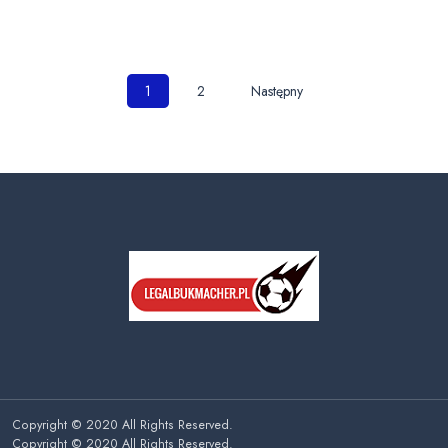
Nawigacja
1
2
Następny
po
wpisach
Copyright © 2020 All Rights Reserved.
Copyright © 2020 All Rights Reserved.