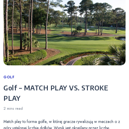
Categories
GOLF
Golf – MATCH PLAY VS. STROKE
PLAY
2 mins
read
Match play to forma golfa, w której gracze rywalizują w meczach o z
góry ustalonej liczbie dołków. Wynik jest określany przez liczbę