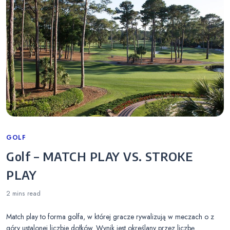
Categories
GOLF
Golf – MATCH PLAY VS. STROKE
PLAY
2 mins
read
Match play to forma golfa, w której gracze rywalizują w meczach o z
góry ustalonej liczbie dołków. Wynik jest określany przez liczbę