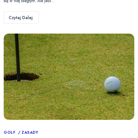
się w niej biegłym. Ale jeśli…
Czytaj Dalej
Categories
GOLF
ZASADY