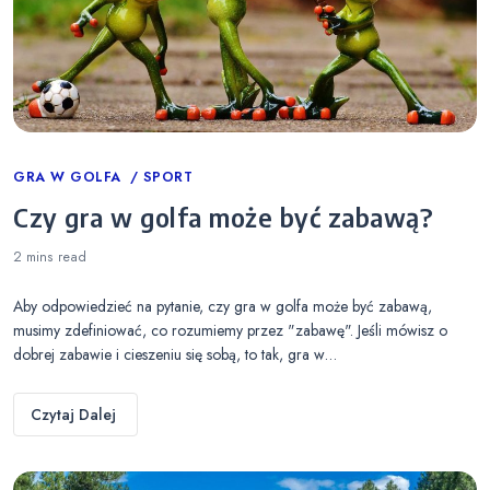
Categories
GRA W GOLFA
SPORT
Czy gra w golfa może być zabawą?
2 mins
read
Aby odpowiedzieć na pytanie, czy gra w golfa może być zabawą,
musimy zdefiniować, co rozumiemy przez "zabawę". Jeśli mówisz o
dobrej zabawie i cieszeniu się sobą, to tak, gra w…
Czytaj Dalej