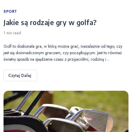
Categories
SPORT
Jakie są rodzaje gry w golfa?
1 min
read
Golf to doskonała gra, w którą można grać, niezależnie od tego, czy
jest się doświadczonym graczem, czy początkującym. Jest to również
świetny sposób na spędzenie czasu z przyjaciółmi, rodziną i…
Czytaj Dalej