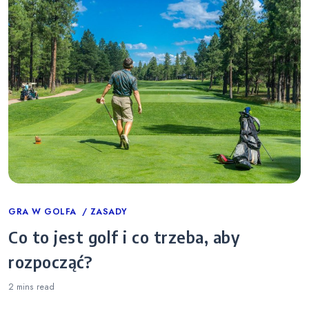
Categories
GRA W GOLFA
ZASADY
Co to jest golf i co trzeba, aby
rozpocząć?
2 mins
read