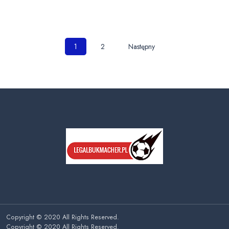
Nawigacja
1
2
Następny
po
wpisach
Copyright © 2020 All Rights Reserved.
Copyright © 2020 All Rights Reserved.