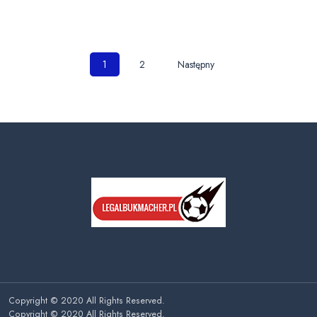
Nawigacja
1
2
Następny
po
wpisach
Copyright © 2020 All Rights Reserved.
Copyright © 2020 All Rights Reserved.