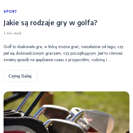
Categories
SPORT
Jakie są rodzaje gry w golfa?
1 min
read
Golf to doskonała gra, w którą można grać, niezależnie od tego, czy
jest się doświadczonym graczem, czy początkującym. Jest to również
świetny sposób na spędzenie czasu z przyjaciółmi, rodziną i…
Czytaj Dalej