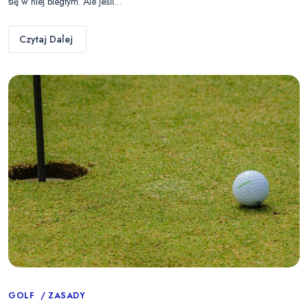
się w niej biegłym. Ale jeśli…
Czytaj Dalej
Categories
GOLF
ZASADY