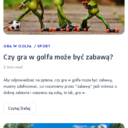
Categories
GRA W GOLFA
SPORT
Czy gra w golfa może być zabawą?
2 mins
read
Aby odpowiedzieć na pytanie, czy gra w golfa może być zabawą,
musimy zdefiniować, co rozumiemy przez "zabawę". Jeśli mówisz o
dobrej zabawie i cieszeniu się sobą, to tak, gra w…
Czytaj Dalej