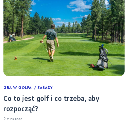
Categories
GRA W GOLFA
ZASADY
Co to jest golf i co trzeba, aby
rozpocząć?
2 mins
read