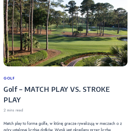
Categories
GOLF
Golf – MATCH PLAY VS. STROKE
PLAY
2 mins
read
Match play to forma golfa, w której gracze rywalizują w meczach o z
góry ustalonej liczbie dołków. Wynik jest określany przez liczbę