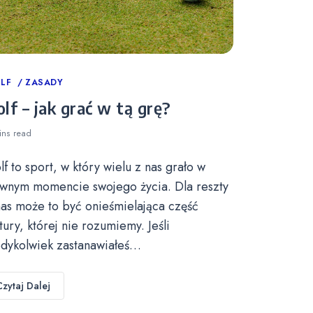
tegories
LF
ZASADY
lf – jak grać w tą grę?
ins
read
lf to sport, w który wielu z nas grało w
wnym momencie swojego życia. Dla reszty
nas może to być onieśmielająca część
ltury, której nie rozumiemy. Jeśli
edykolwiek zastanawiałeś…
Czytaj Dalej