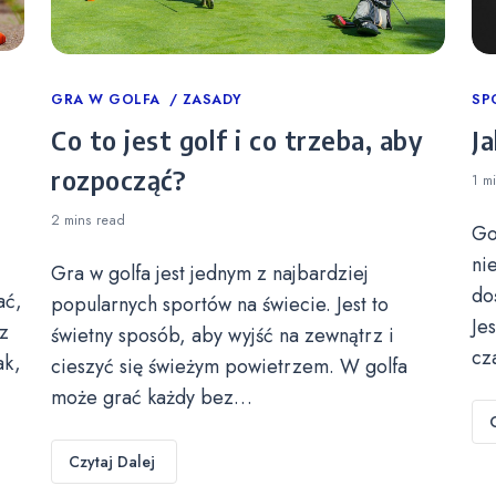
Categories
GRA W GOLFA
ZASADY
Ca
SP
Co to jest golf i co trzeba, aby
Ja
rozpocząć?
1 m
2 mins
read
Go
ni
Gra w golfa jest jednym z najbardziej
do
ać,
popularnych sportów na świecie. Jest to
Je
z
świetny sposób, aby wyjść na zewnątrz i
cz
ak,
cieszyć się świeżym powietrzem. W golfa
może grać każdy bez…
Czytaj Dalej