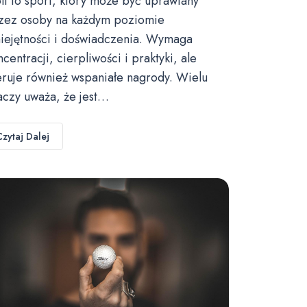
lf to sport, który może być uprawiany
zez osoby na każdym poziomie
iejętności i doświadczenia. Wymaga
ncentracji, cierpliwości i praktyki, ale
eruje również wspaniałe nagrody. Wielu
aczy uważa, że jest…
Czytaj Dalej