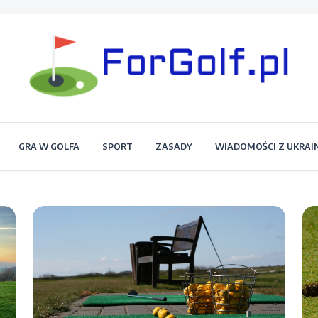
Portal dla każdego miłośnika golfa
Forgolf.pl
GRA W GOLFA
SPORT
ZASADY
WIADOMOŚCI Z UKRAI