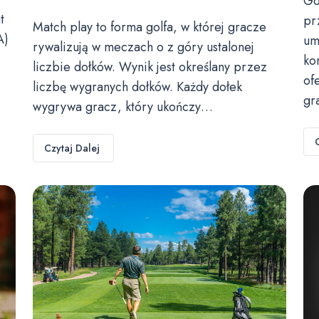
Go
t
pr
Match play to forma golfa, w której gracze
A)
um
rywalizują w meczach o z góry ustalonej
ko
liczbie dołków. Wynik jest określany przez
of
liczbę wygranych dołków. Każdy dołek
gr
wygrywa gracz, który ukończy…
Czytaj Dalej