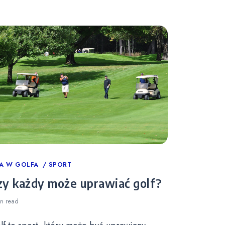
tegories
A W GOLFA
SPORT
zy każdy może uprawiać golf?
in
read