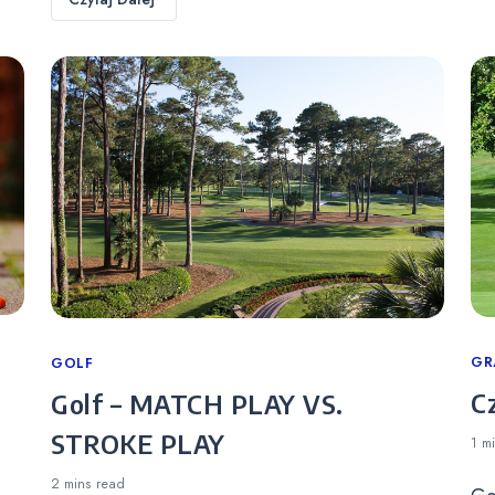
Ca
GR
Categories
GOLF
C
Golf – MATCH PLAY VS.
STROKE PLAY
1 m
2 mins
read