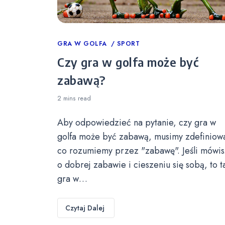
Categories
GRA W GOLFA
SPORT
Czy gra w golfa może być
zabawą?
2 mins
read
Aby odpowiedzieć na pytanie, czy gra w
golfa może być zabawą, musimy zdefiniow
co rozumiemy przez "zabawę". Jeśli mówis
o dobrej zabawie i cieszeniu się sobą, to t
gra w…
Czytaj Dalej