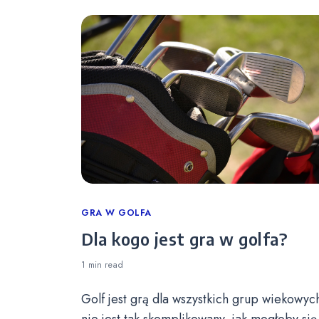
Categories
GRA W GOLFA
Dla kogo jest gra w golfa?
1 min
read
Golf jest grą dla wszystkich grup wiekowych
nie jest tak skomplikowany, jak mogłoby się