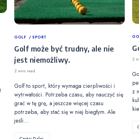
Ca
GO
Categories
GOLF
SPORT
Go
Golf może być trudny, ale nie
jest niemożliwy.
2 m
2 mins
read
Go
pe
Golf to sport, który wymaga cierpliwości i
ę
z 
wytrwałości. Potrzeba czasu, aby nauczyć się
ku
grać w tę grę, a jeszcze więcej czasu
ki
potrzeba, aby stać się w niej biegłym. Ale
jeśli…
Czytaj Dalej