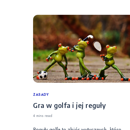
Categories
ZASADY
Gra w golfa i jej reguły
4 mins
read
Reguły golfa to zbiór wytycznych, które