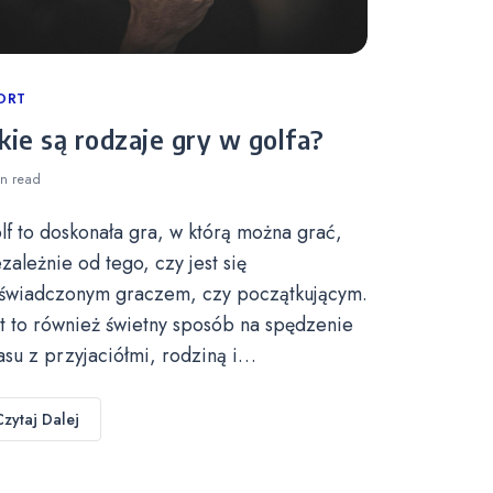
tegories
ORT
kie są rodzaje gry w golfa?
in
read
lf to doskonała gra, w którą można grać,
ezależnie od tego, czy jest się
świadczonym graczem, czy początkującym.
st to również świetny sposób na spędzenie
asu z przyjaciółmi, rodziną i…
Czytaj Dalej