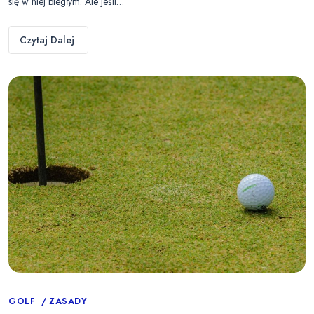
się w niej biegłym. Ale jeśli…
Czytaj Dalej
Categories
GOLF
ZASADY