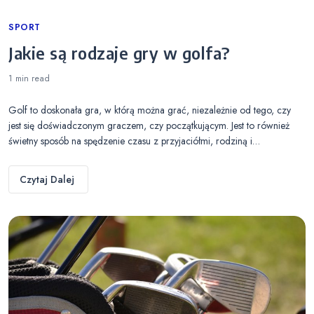
Categories
SPORT
Jakie są rodzaje gry w golfa?
1 min
read
Golf to doskonała gra, w którą można grać, niezależnie od tego, czy
jest się doświadczonym graczem, czy początkującym. Jest to również
świetny sposób na spędzenie czasu z przyjaciółmi, rodziną i…
Czytaj Dalej