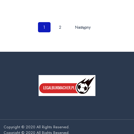
Nawigacja
1
2
Następny
po
wpisach
Copyright © 2020 All Rights Reserved.
Copyright © 2020 All Rights Reserved.