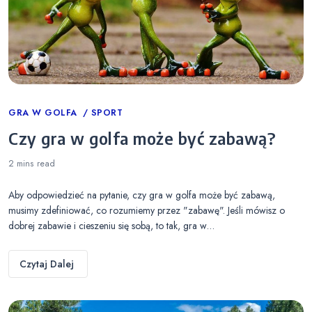
Categories
GRA W GOLFA
SPORT
Czy gra w golfa może być zabawą?
2 mins
read
Aby odpowiedzieć na pytanie, czy gra w golfa może być zabawą,
musimy zdefiniować, co rozumiemy przez "zabawę". Jeśli mówisz o
dobrej zabawie i cieszeniu się sobą, to tak, gra w…
Czytaj Dalej