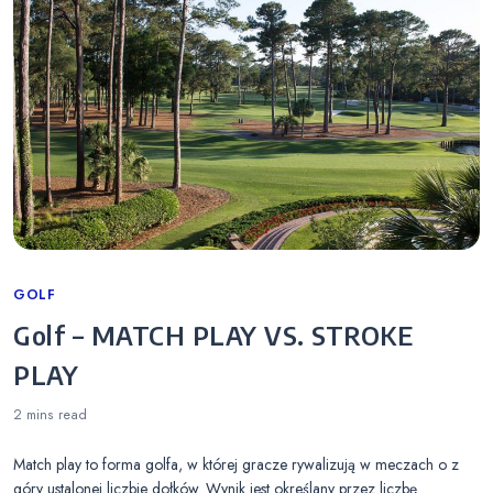
Categories
GOLF
Golf – MATCH PLAY VS. STROKE
PLAY
2 mins
read
Match play to forma golfa, w której gracze rywalizują w meczach o z
góry ustalonej liczbie dołków. Wynik jest określany przez liczbę