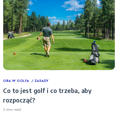
Categories
GRA W GOLFA
ZASADY
Co to jest golf i co trzeba, aby
rozpocząć?
2 mins
read