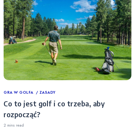
Categories
GRA W GOLFA
ZASADY
Co to jest golf i co trzeba, aby
rozpocząć?
2 mins
read