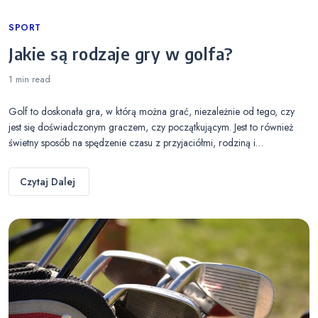
Categories
SPORT
Jakie są rodzaje gry w golfa?
1 min
read
Golf to doskonała gra, w którą można grać, niezależnie od tego, czy
jest się doświadczonym graczem, czy początkującym. Jest to również
świetny sposób na spędzenie czasu z przyjaciółmi, rodziną i…
Czytaj Dalej