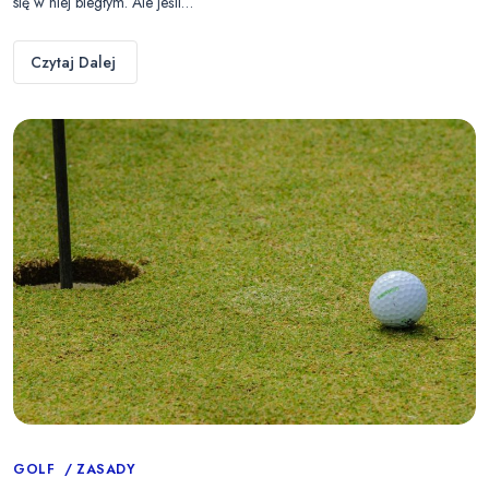
się w niej biegłym. Ale jeśli…
Czytaj Dalej
Categories
GOLF
ZASADY