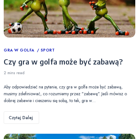
Categories
GRA W GOLFA
SPORT
Czy gra w golfa może być zabawą?
2 mins
read
Aby odpowiedzieć na pytanie, czy gra w golfa może być zabawą,
musimy zdefiniować, co rozumiemy przez "zabawę". Jeśli mówisz o
dobrej zabawie i cieszeniu się sobą, to tak, gra w…
Czytaj Dalej