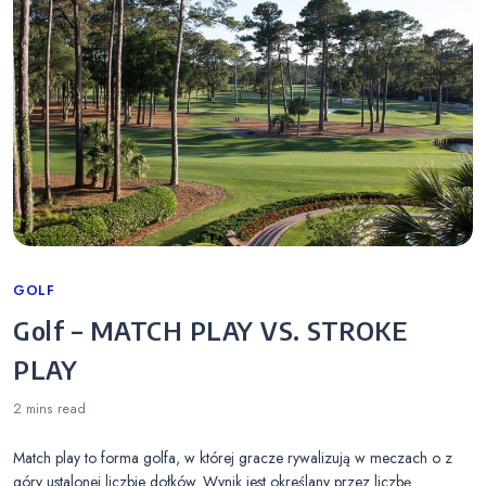
Categories
GOLF
Golf – MATCH PLAY VS. STROKE
PLAY
2 mins
read
Match play to forma golfa, w której gracze rywalizują w meczach o z
góry ustalonej liczbie dołków. Wynik jest określany przez liczbę