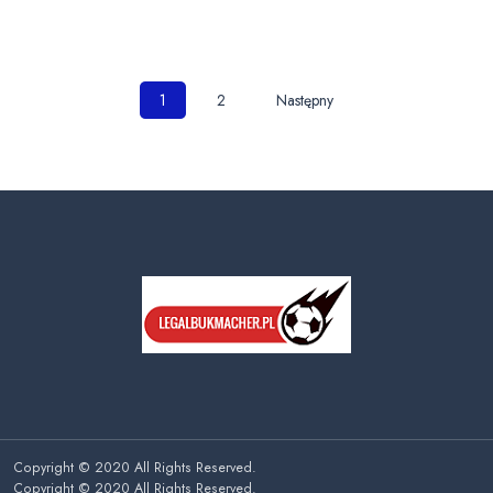
Nawigacja
1
2
Następny
po
wpisach
Copyright © 2020 All Rights Reserved.
Copyright © 2020 All Rights Reserved.