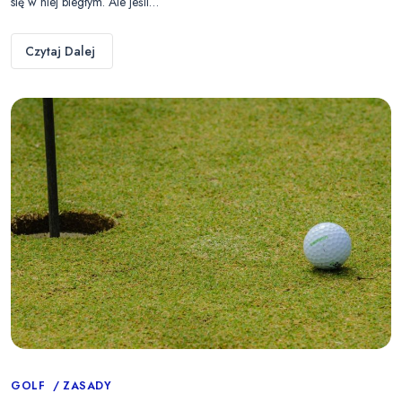
się w niej biegłym. Ale jeśli…
Czytaj Dalej
Categories
GOLF
ZASADY