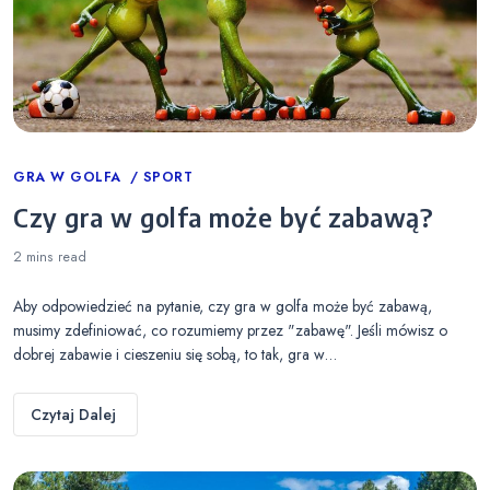
Categories
GRA W GOLFA
SPORT
Czy gra w golfa może być zabawą?
2 mins
read
Aby odpowiedzieć na pytanie, czy gra w golfa może być zabawą,
musimy zdefiniować, co rozumiemy przez "zabawę". Jeśli mówisz o
dobrej zabawie i cieszeniu się sobą, to tak, gra w…
Czytaj Dalej