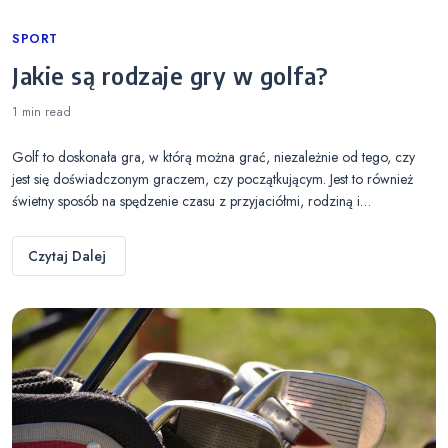
Categories
SPORT
Jakie są rodzaje gry w golfa?
1 min
read
Golf to doskonała gra, w którą można grać, niezależnie od tego, czy
jest się doświadczonym graczem, czy początkującym. Jest to również
świetny sposób na spędzenie czasu z przyjaciółmi, rodziną i…
Czytaj Dalej