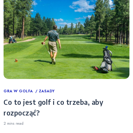
Categories
GRA W GOLFA
ZASADY
Co to jest golf i co trzeba, aby
rozpocząć?
2 mins
read