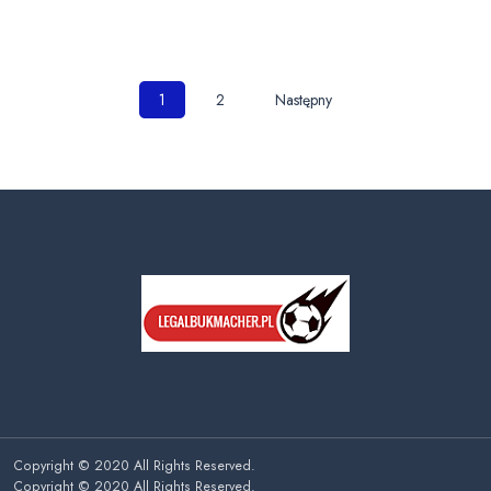
Nawigacja
1
2
Następny
po
wpisach
Copyright © 2020 All Rights Reserved.
Copyright © 2020 All Rights Reserved.