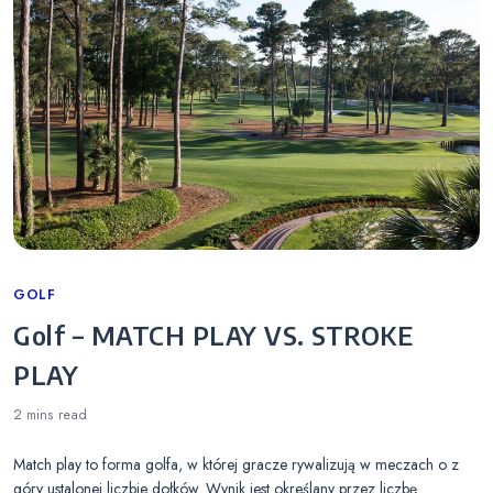
Categories
GOLF
Golf – MATCH PLAY VS. STROKE
PLAY
2 mins
read
Match play to forma golfa, w której gracze rywalizują w meczach o z
góry ustalonej liczbie dołków. Wynik jest określany przez liczbę