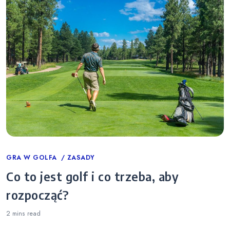
Categories
GRA W GOLFA
ZASADY
Co to jest golf i co trzeba, aby
rozpocząć?
2 mins
read