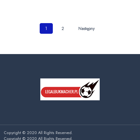
Nawigacja
1
2
Następny
po
wpisach
Copyright © 2020 All Rights Reserved.
Copyright © 2020 All Rights Reserved.