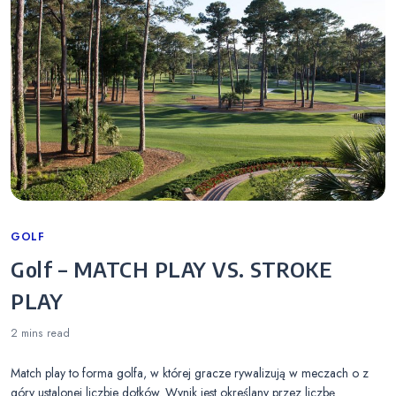
Categories
GOLF
Golf – MATCH PLAY VS. STROKE
PLAY
2 mins
read
Match play to forma golfa, w której gracze rywalizują w meczach o z
góry ustalonej liczbie dołków. Wynik jest określany przez liczbę