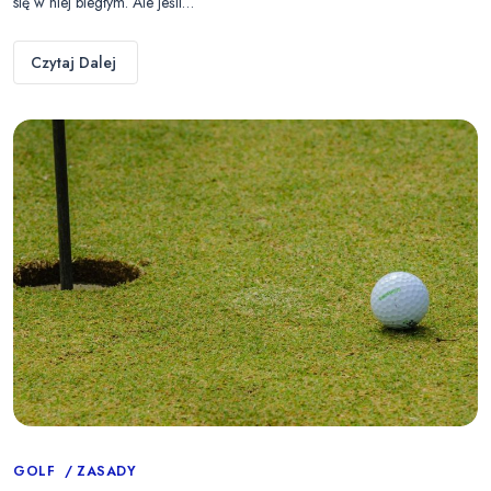
się w niej biegłym. Ale jeśli…
Czytaj Dalej
Categories
GOLF
ZASADY