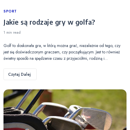
Categories
SPORT
Jakie są rodzaje gry w golfa?
1 min
read
Golf to doskonała gra, w którą można grać, niezależnie od tego, czy
jest się doświadczonym graczem, czy początkującym. Jest to również
świetny sposób na spędzenie czasu z przyjaciółmi, rodziną i…
Czytaj Dalej