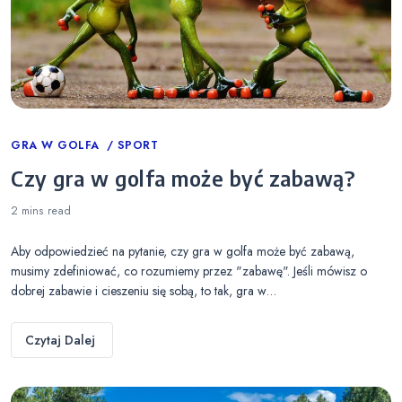
Categories
GRA W GOLFA
SPORT
Czy gra w golfa może być zabawą?
2 mins
read
Aby odpowiedzieć na pytanie, czy gra w golfa może być zabawą,
musimy zdefiniować, co rozumiemy przez "zabawę". Jeśli mówisz o
dobrej zabawie i cieszeniu się sobą, to tak, gra w…
Czytaj Dalej