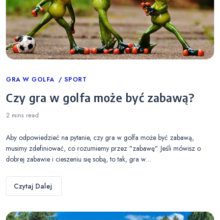
Categories
GRA W GOLFA
SPORT
Czy gra w golfa może być zabawą?
2 mins
read
Aby odpowiedzieć na pytanie, czy gra w golfa może być zabawą,
musimy zdefiniować, co rozumiemy przez "zabawę". Jeśli mówisz o
dobrej zabawie i cieszeniu się sobą, to tak, gra w…
Czytaj Dalej