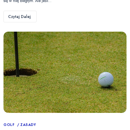
się w niej biegłym. Ale jeśli…
Czytaj Dalej
Categories
GOLF
ZASADY