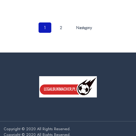
Nawigacja
1
2
Następny
po
wpisach
Copyright © 2020 All Rights Reserved.
Copyright © 2020 All Rights Reserved.