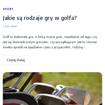
Categories
SPORT
Jakie są rodzaje gry w golfa?
1 min
read
Golf to doskonała gra, w którą można grać, niezależnie od tego, czy
jest się doświadczonym graczem, czy początkującym. Jest to również
świetny sposób na spędzenie czasu z przyjaciółmi, rodziną i…
Czytaj Dalej