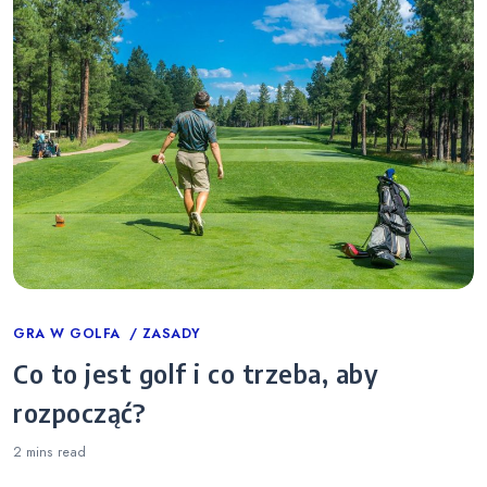
Categories
GRA W GOLFA
ZASADY
Co to jest golf i co trzeba, aby
rozpocząć?
2 mins
read