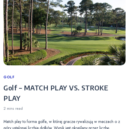
Categories
GOLF
Golf – MATCH PLAY VS. STROKE
PLAY
2 mins
read
Match play to forma golfa, w której gracze rywalizują w meczach o z
góry ustalonej liczbie dołków. Wynik jest określany przez liczbę