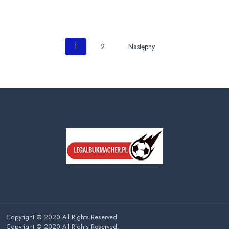
Nawigacja
1
2
Następny
po
wpisach
Copyright © 2020 All Rights Reserved.
Copyright © 2020 All Rights Reserved.