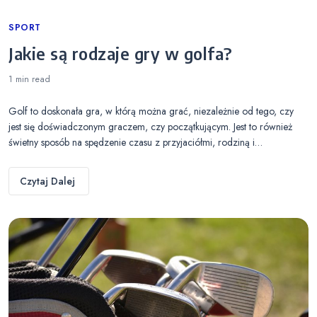
Categories
SPORT
Jakie są rodzaje gry w golfa?
1 min
read
Golf to doskonała gra, w którą można grać, niezależnie od tego, czy
jest się doświadczonym graczem, czy początkującym. Jest to również
świetny sposób na spędzenie czasu z przyjaciółmi, rodziną i…
Czytaj Dalej