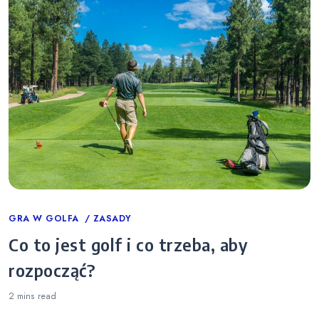
Categories
GRA W GOLFA
ZASADY
Co to jest golf i co trzeba, aby
rozpocząć?
2 mins
read