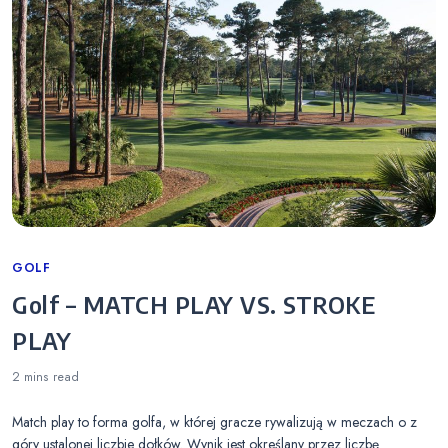
Categories
GOLF
Golf – MATCH PLAY VS. STROKE
PLAY
2 mins
read
Match play to forma golfa, w której gracze rywalizują w meczach o z
góry ustalonej liczbie dołków. Wynik jest określany przez liczbę