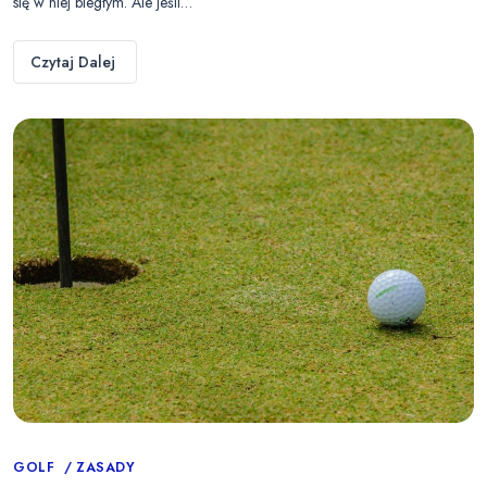
się w niej biegłym. Ale jeśli…
Czytaj Dalej
Categories
GOLF
ZASADY