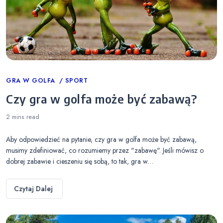
Categories
GRA W GOLFA
SPORT
Czy gra w golfa może być zabawą?
2 mins
read
Aby odpowiedzieć na pytanie, czy gra w golfa może być zabawą,
musimy zdefiniować, co rozumiemy przez "zabawę". Jeśli mówisz o
dobrej zabawie i cieszeniu się sobą, to tak, gra w…
Czytaj Dalej