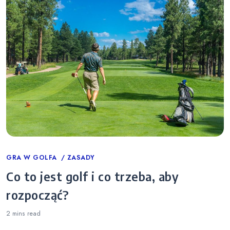
Categories
GRA W GOLFA
ZASADY
Co to jest golf i co trzeba, aby
rozpocząć?
2 mins
read