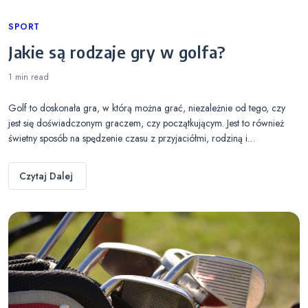
Categories
SPORT
Jakie są rodzaje gry w golfa?
1 min
read
Golf to doskonała gra, w którą można grać, niezależnie od tego, czy
jest się doświadczonym graczem, czy początkującym. Jest to również
świetny sposób na spędzenie czasu z przyjaciółmi, rodziną i…
Czytaj Dalej