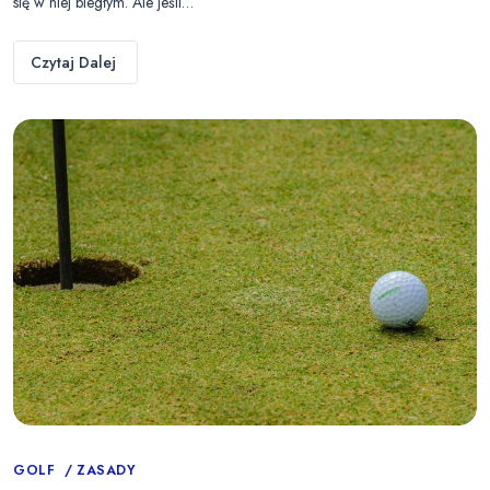
się w niej biegłym. Ale jeśli…
Czytaj Dalej
Categories
GOLF
ZASADY