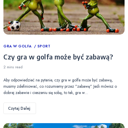
Categories
GRA W GOLFA
SPORT
Czy gra w golfa może być zabawą?
2 mins
read
Aby odpowiedzieć na pytanie, czy gra w golfa może być zabawą,
musimy zdefiniować, co rozumiemy przez "zabawę". Jeśli mówisz o
dobrej zabawie i cieszeniu się sobą, to tak, gra w…
Czytaj Dalej