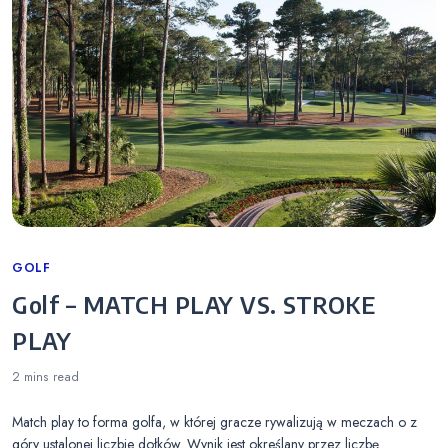
Categories
GOLF
Golf – MATCH PLAY VS. STROKE
PLAY
2 mins
read
Match play to forma golfa, w której gracze rywalizują w meczach o z
góry ustalonej liczbie dołków. Wynik jest określany przez liczbę