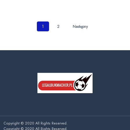
Nawigacja
1
2
Następny
po
wpisach
Copyright © 2020 All Rights Reserved.
Copyright © 2020 All Rights Reserved.