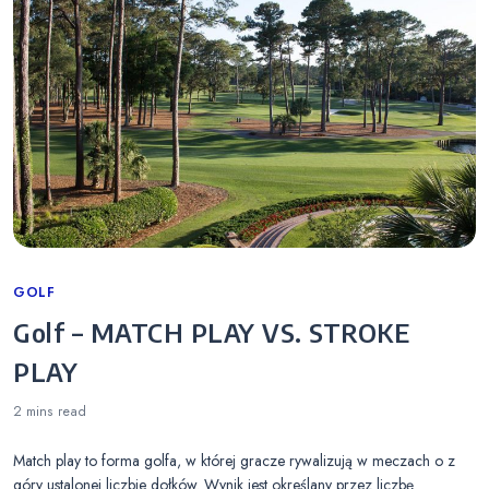
Categories
GOLF
Golf – MATCH PLAY VS. STROKE
PLAY
2 mins
read
Match play to forma golfa, w której gracze rywalizują w meczach o z
góry ustalonej liczbie dołków. Wynik jest określany przez liczbę