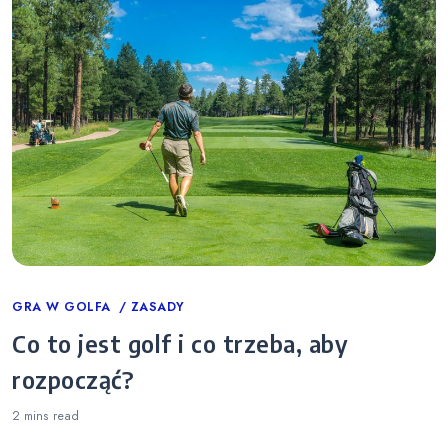
Categories
GRA W GOLFA
ZASADY
Co to jest golf i co trzeba, aby
rozpocząć?
2 mins
read