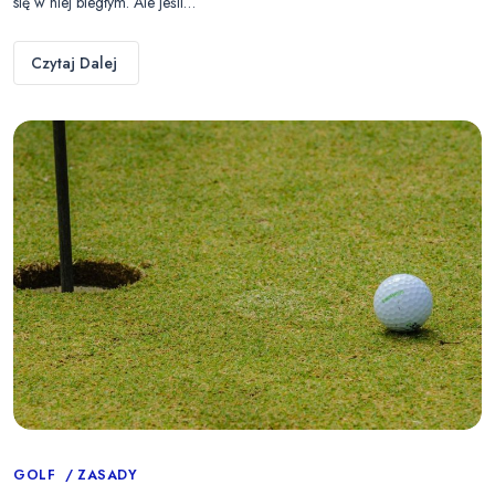
się w niej biegłym. Ale jeśli…
Czytaj Dalej
Categories
GOLF
ZASADY