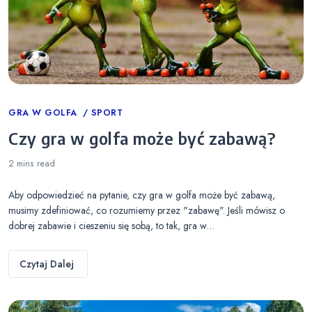
Categories
GRA W GOLFA
SPORT
Czy gra w golfa może być zabawą?
2 mins
read
Aby odpowiedzieć na pytanie, czy gra w golfa może być zabawą,
musimy zdefiniować, co rozumiemy przez "zabawę". Jeśli mówisz o
dobrej zabawie i cieszeniu się sobą, to tak, gra w…
Czytaj Dalej