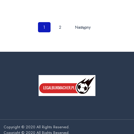
Nawigacja
1
2
Następny
po
wpisach
Copyright © 2020 All Rights Reserved.
Copyright © 2020 All Rights Reserved.