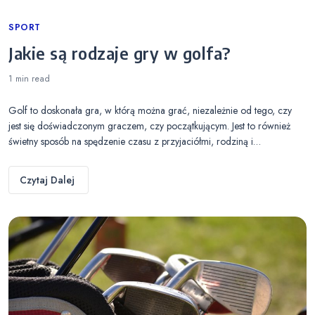
Categories
SPORT
Jakie są rodzaje gry w golfa?
1 min
read
Golf to doskonała gra, w którą można grać, niezależnie od tego, czy
jest się doświadczonym graczem, czy początkującym. Jest to również
świetny sposób na spędzenie czasu z przyjaciółmi, rodziną i…
Czytaj Dalej