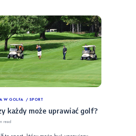
tegories
A W GOLFA
SPORT
zy każdy może uprawiać golf?
in
read