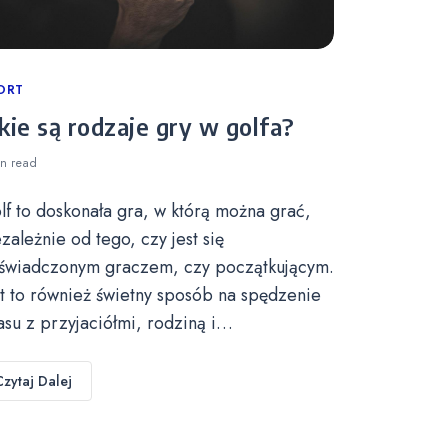
tegories
ORT
kie są rodzaje gry w golfa?
in
read
lf to doskonała gra, w którą można grać,
ezależnie od tego, czy jest się
świadczonym graczem, czy początkującym.
st to również świetny sposób na spędzenie
asu z przyjaciółmi, rodziną i…
Czytaj Dalej