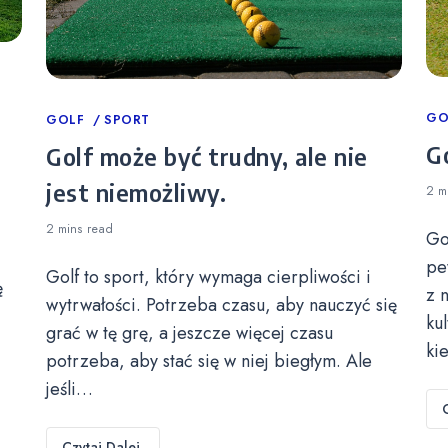
Ca
GO
Categories
GOLF
SPORT
Go
Golf może być trudny, ale nie
jest niemożliwy.
2 m
2 mins
read
Go
pe
Golf to sport, który wymaga cierpliwości i
ę
z 
wytrwałości. Potrzeba czasu, aby nauczyć się
ku
grać w tę grę, a jeszcze więcej czasu
ki
potrzeba, aby stać się w niej biegłym. Ale
jeśli…
Czytaj Dalej