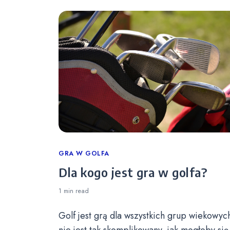
Categories
GRA W GOLFA
Dla kogo jest gra w golfa?
1 min
read
Golf jest grą dla wszystkich grup wiekowych
nie jest tak skomplikowany, jak mogłoby się