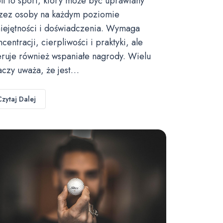
lf to sport, który może być uprawiany
zez osoby na każdym poziomie
iejętności i doświadczenia. Wymaga
ncentracji, cierpliwości i praktyki, ale
eruje również wspaniałe nagrody. Wielu
aczy uważa, że jest…
Czytaj Dalej