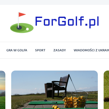
Portal dla każdego miłośnika golfa
Forgolf.pl
GRA W GOLFA
SPORT
ZASADY
WIADOMOŚCI Z UKRAI