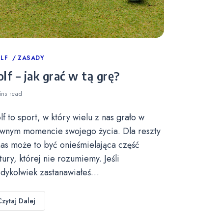
tegories
LF
ZASADY
lf – jak grać w tą grę?
ins
read
lf to sport, w który wielu z nas grało w
wnym momencie swojego życia. Dla reszty
nas może to być onieśmielająca część
ltury, której nie rozumiemy. Jeśli
edykolwiek zastanawiałeś…
Czytaj Dalej