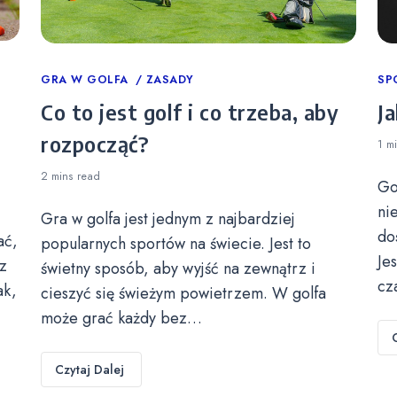
Categories
GRA W GOLFA
ZASADY
Ca
SP
Co to jest golf i co trzeba, aby
Ja
rozpocząć?
1 m
2 mins
read
Go
ni
Gra w golfa jest jednym z najbardziej
do
ać,
popularnych sportów na świecie. Jest to
Je
z
świetny sposób, aby wyjść na zewnątrz i
cz
ak,
cieszyć się świeżym powietrzem. W golfa
może grać każdy bez…
Czytaj Dalej