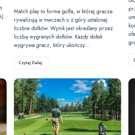
Go
t
pr
Match play to forma golfa, w której gracze
A)
um
rywalizują w meczach o z góry ustalonej
ko
liczbie dołków. Wynik jest określany przez
of
liczbę wygranych dołków. Każdy dołek
gr
wygrywa gracz, który ukończy…
Czytaj Dalej