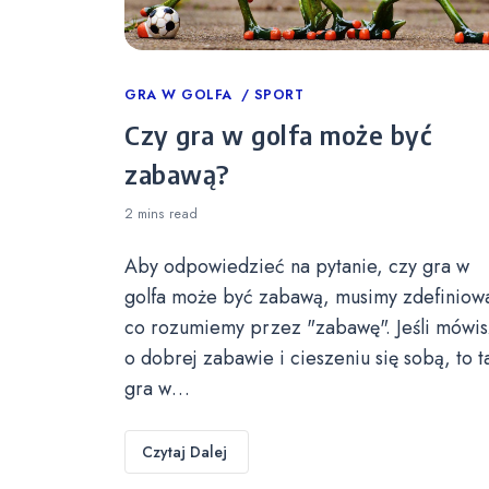
Categories
GRA W GOLFA
SPORT
Czy gra w golfa może być
zabawą?
2 mins
read
Aby odpowiedzieć na pytanie, czy gra w
golfa może być zabawą, musimy zdefiniow
co rozumiemy przez "zabawę". Jeśli mówis
o dobrej zabawie i cieszeniu się sobą, to t
gra w…
Czytaj Dalej