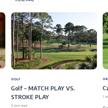
Ca
GR
Categories
GOLF
C
Golf – MATCH PLAY VS.
STROKE PLAY
1 m
2 mins
read