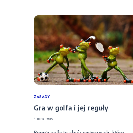
Categories
ZASADY
Gra w golfa i jej reguły
4 mins
read
Reguły golfa to zbiór wytycznych, które