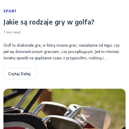
Categories
SPORT
Jakie są rodzaje gry w golfa?
1 min
read
Golf to doskonała gra, w którą można grać, niezależnie od tego, czy
jest się doświadczonym graczem, czy początkującym. Jest to również
świetny sposób na spędzenie czasu z przyjaciółmi, rodziną i…
Czytaj Dalej