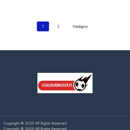
Nawigacja
1
2
Następny
po
wpisach
Copyright © 2020 All Rights Reserved.
Copyright © 2020 All Rights Reserved.