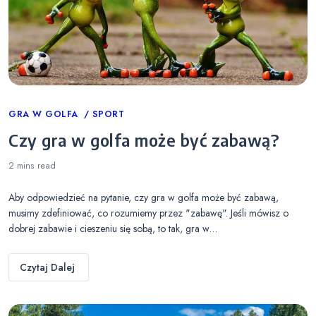
Categories
GRA W GOLFA
SPORT
Czy gra w golfa może być zabawą?
2 mins
read
Aby odpowiedzieć na pytanie, czy gra w golfa może być zabawą,
musimy zdefiniować, co rozumiemy przez "zabawę". Jeśli mówisz o
dobrej zabawie i cieszeniu się sobą, to tak, gra w…
Czytaj Dalej