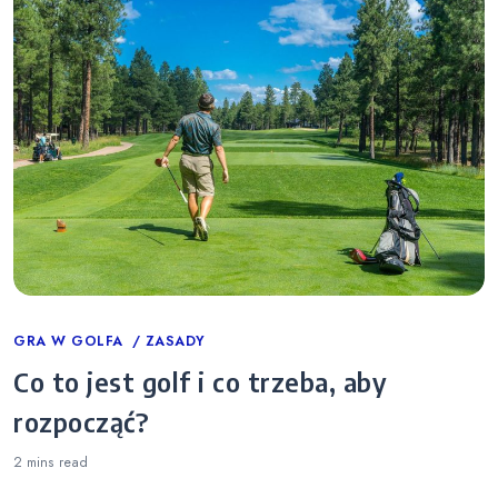
Categories
GRA W GOLFA
ZASADY
Co to jest golf i co trzeba, aby
rozpocząć?
2 mins
read