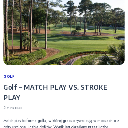
Categories
GOLF
Golf – MATCH PLAY VS. STROKE
PLAY
2 mins
read
Match play to forma golfa, w której gracze rywalizują w meczach o z
góry ustalonej liczbie dołków. Wynik jest określany przez liczbę