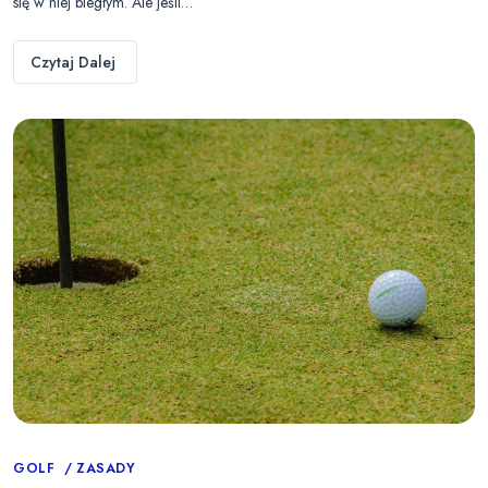
się w niej biegłym. Ale jeśli…
Czytaj Dalej
Categories
GOLF
ZASADY