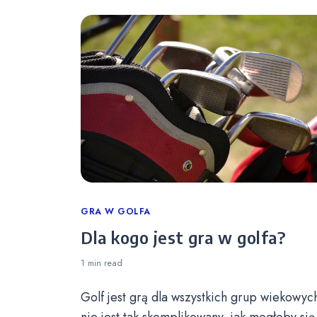
Categories
GRA W GOLFA
Dla kogo jest gra w golfa?
1 min
read
Golf jest grą dla wszystkich grup wiekowych
nie jest tak skomplikowany, jak mogłoby się