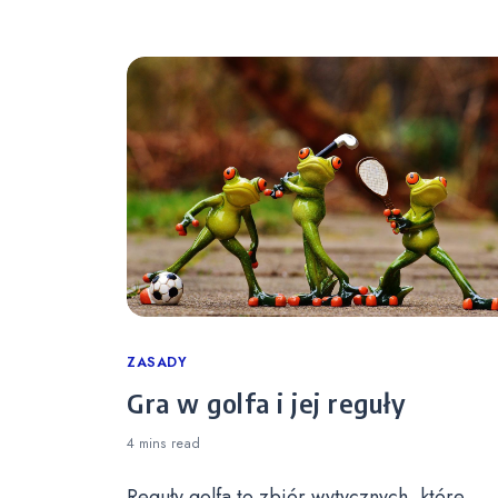
Categories
ZASADY
Gra w golfa i jej reguły
4 mins
read
Reguły golfa to zbiór wytycznych, które