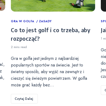
Categories
GRA W GOLFA
ZASADY
Ca
SP
Co to jest golf i co trzeba, aby
Ja
rozpocząć?
1 m
2 mins
read
Go
ni
Gra w golfa jest jednym z najbardziej
do
ać,
popularnych sportów na świecie. Jest to
Je
z
świetny sposób, aby wyjść na zewnątrz i
cz
ak,
cieszyć się świeżym powietrzem. W golfa
może grać każdy bez…
Czytaj Dalej