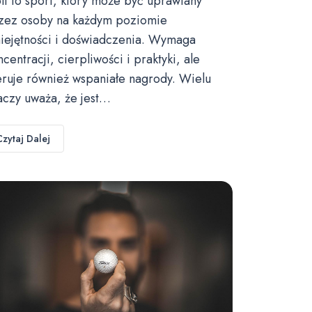
lf to sport, który może być uprawiany
zez osoby na każdym poziomie
iejętności i doświadczenia. Wymaga
ncentracji, cierpliwości i praktyki, ale
eruje również wspaniałe nagrody. Wielu
aczy uważa, że jest…
Czytaj Dalej