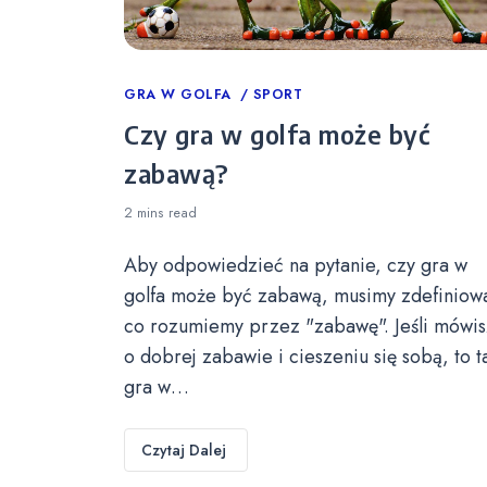
Categories
GRA W GOLFA
SPORT
Czy gra w golfa może być
zabawą?
2 mins
read
Aby odpowiedzieć na pytanie, czy gra w
golfa może być zabawą, musimy zdefiniow
co rozumiemy przez "zabawę". Jeśli mówis
o dobrej zabawie i cieszeniu się sobą, to t
gra w…
Czytaj Dalej