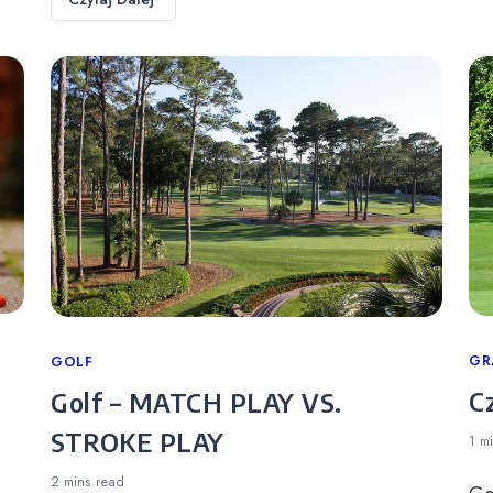
Ca
GR
Categories
GOLF
C
Golf – MATCH PLAY VS.
STROKE PLAY
1 m
2 mins
read