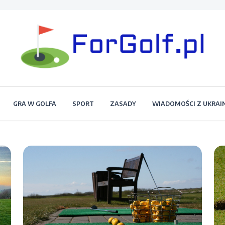
Portal dla każdego miłośnika golfa
Forgolf.pl
GRA W GOLFA
SPORT
ZASADY
WIADOMOŚCI Z UKRAI