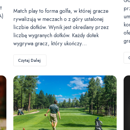
Go
t
pr
Match play to forma golfa, w której gracze
A)
um
rywalizują w meczach o z góry ustalonej
ko
liczbie dołków. Wynik jest określany przez
of
liczbę wygranych dołków. Każdy dołek
gr
wygrywa gracz, który ukończy…
Czytaj Dalej