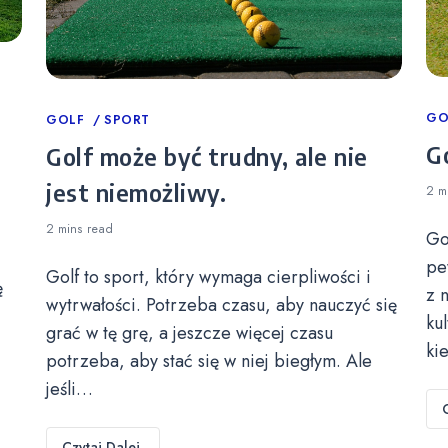
Ca
GO
Categories
GOLF
SPORT
Go
Golf może być trudny, ale nie
jest niemożliwy.
2 m
2 mins
read
Go
pe
Golf to sport, który wymaga cierpliwości i
ę
z 
wytrwałości. Potrzeba czasu, aby nauczyć się
ku
grać w tę grę, a jeszcze więcej czasu
ki
potrzeba, aby stać się w niej biegłym. Ale
jeśli…
Czytaj Dalej