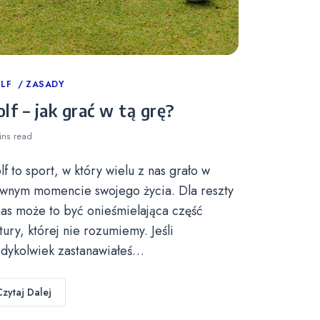
tegories
LF
ZASADY
lf – jak grać w tą grę?
ins
read
lf to sport, w który wielu z nas grało w
wnym momencie swojego życia. Dla reszty
nas może to być onieśmielająca część
ltury, której nie rozumiemy. Jeśli
edykolwiek zastanawiałeś…
Czytaj Dalej