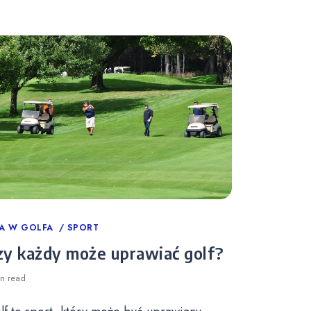
tegories
A W GOLFA
SPORT
zy każdy może uprawiać golf?
in
read