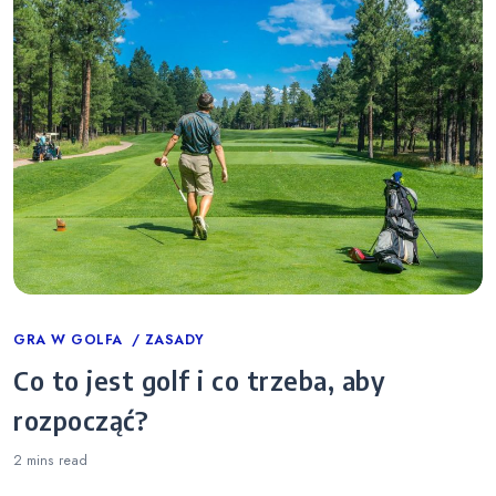
Categories
GRA W GOLFA
ZASADY
Co to jest golf i co trzeba, aby
rozpocząć?
2 mins
read