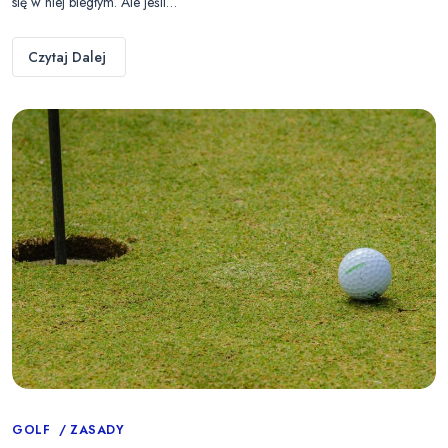
się w niej biegłym. Ale jeśli…
Czytaj Dalej
Categories
GOLF
ZASADY