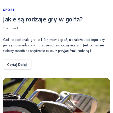
Categories
SPORT
Jakie są rodzaje gry w golfa?
1 min
read
Golf to doskonała gra, w którą można grać, niezależnie od tego, czy
jest się doświadczonym graczem, czy początkującym. Jest to również
świetny sposób na spędzenie czasu z przyjaciółmi, rodziną i…
Czytaj Dalej