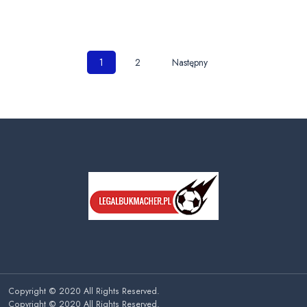
Nawigacja
1
2
Następny
po
wpisach
Copyright © 2020 All Rights Reserved.
Copyright © 2020 All Rights Reserved.