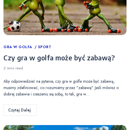
Categories
GRA W GOLFA
SPORT
Czy gra w golfa może być zabawą?
2 mins
read
Aby odpowiedzieć na pytanie, czy gra w golfa może być zabawą,
musimy zdefiniować, co rozumiemy przez "zabawę". Jeśli mówisz o
dobrej zabawie i cieszeniu się sobą, to tak, gra w…
Czytaj Dalej