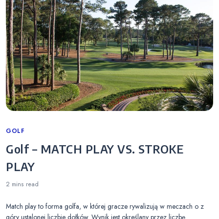
Categories
GOLF
Golf – MATCH PLAY VS. STROKE
PLAY
2 mins
read
Match play to forma golfa, w której gracze rywalizują w meczach o z
góry ustalonej liczbie dołków. Wynik jest określany przez liczbę