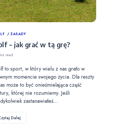
tegories
LF
ZASADY
lf – jak grać w tą grę?
ins
read
lf to sport, w który wielu z nas grało w
wnym momencie swojego życia. Dla reszty
nas może to być onieśmielająca część
ltury, której nie rozumiemy. Jeśli
edykolwiek zastanawiałeś…
Czytaj Dalej