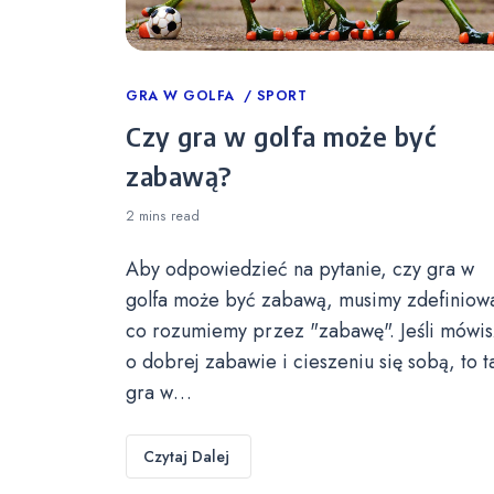
Categories
GRA W GOLFA
SPORT
Czy gra w golfa może być
zabawą?
2 mins
read
Aby odpowiedzieć na pytanie, czy gra w
golfa może być zabawą, musimy zdefiniow
co rozumiemy przez "zabawę". Jeśli mówis
o dobrej zabawie i cieszeniu się sobą, to t
gra w…
Czytaj Dalej