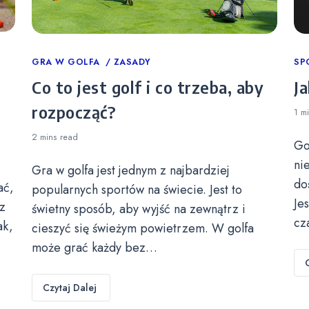
Categories
GRA W GOLFA
ZASADY
Ca
SP
Co to jest golf i co trzeba, aby
Ja
rozpocząć?
1 m
2 mins
read
Go
ni
Gra w golfa jest jednym z najbardziej
do
ać,
popularnych sportów na świecie. Jest to
Je
z
świetny sposób, aby wyjść na zewnątrz i
cz
ak,
cieszyć się świeżym powietrzem. W golfa
może grać każdy bez…
Czytaj Dalej