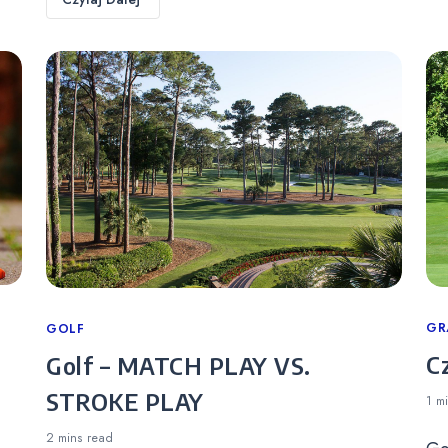
Ca
GR
Categories
GOLF
C
Golf – MATCH PLAY VS.
STROKE PLAY
1 m
2 mins
read