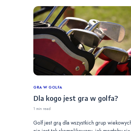
Categories
GRA W GOLFA
Dla kogo jest gra w golfa?
1 min
read
Golf jest grą dla wszystkich grup wiekowych
nie jest tak skomplikowany, jak mogłoby się