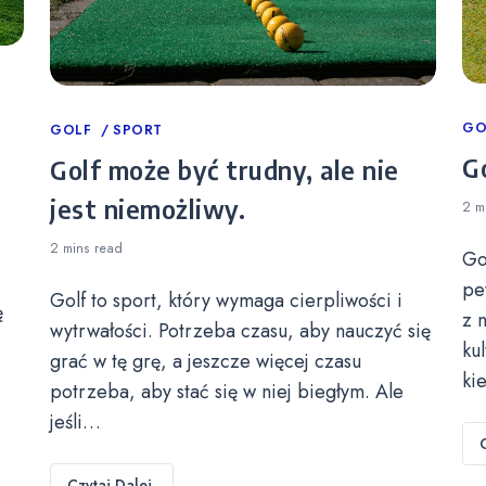
Ca
GO
Categories
GOLF
SPORT
Go
Golf może być trudny, ale nie
jest niemożliwy.
2 m
2 mins
read
Go
pe
Golf to sport, który wymaga cierpliwości i
ę
z 
wytrwałości. Potrzeba czasu, aby nauczyć się
ku
grać w tę grę, a jeszcze więcej czasu
ki
potrzeba, aby stać się w niej biegłym. Ale
jeśli…
Czytaj Dalej