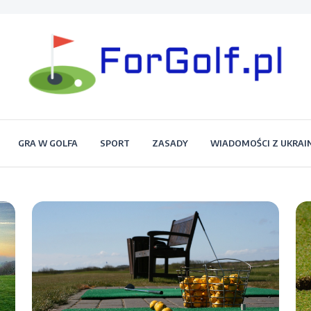
Portal dla każdego miłośnika golfa
Forgolf.pl
GRA W GOLFA
SPORT
ZASADY
WIADOMOŚCI Z UKRAI