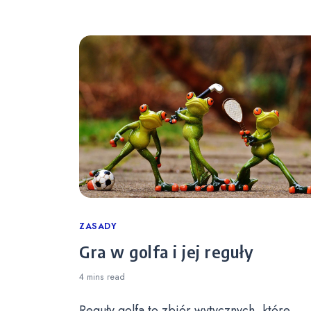
Categories
ZASADY
Gra w golfa i jej reguły
4 mins
read
Reguły golfa to zbiór wytycznych, które