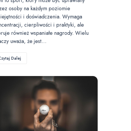
lf to sport, który może być uprawiany
zez osoby na każdym poziomie
iejętności i doświadczenia. Wymaga
ncentracji, cierpliwości i praktyki, ale
eruje również wspaniałe nagrody. Wielu
aczy uważa, że jest…
Czytaj Dalej