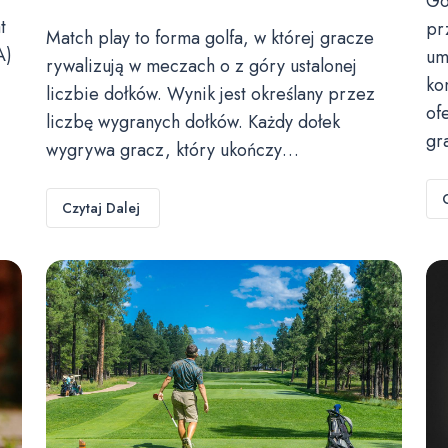
Go
t
pr
Match play to forma golfa, w której gracze
A)
um
rywalizują w meczach o z góry ustalonej
ko
liczbie dołków. Wynik jest określany przez
of
liczbę wygranych dołków. Każdy dołek
gr
wygrywa gracz, który ukończy…
Czytaj Dalej