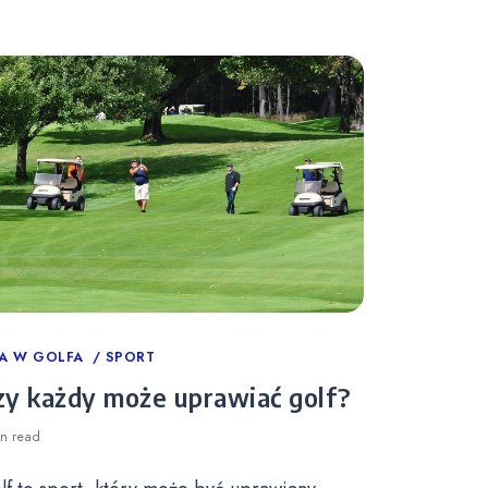
tegories
A W GOLFA
SPORT
zy każdy może uprawiać golf?
in
read