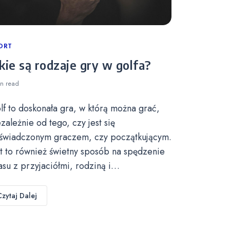
tegories
ORT
kie są rodzaje gry w golfa?
in
read
lf to doskonała gra, w którą można grać,
ezależnie od tego, czy jest się
świadczonym graczem, czy początkującym.
st to również świetny sposób na spędzenie
asu z przyjaciółmi, rodziną i…
Czytaj Dalej