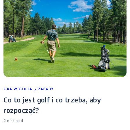
Categories
GRA W GOLFA
ZASADY
Co to jest golf i co trzeba, aby
rozpocząć?
2 mins
read