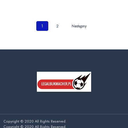
Nawigacja
1
2
Następny
po
wpisach
Copyright © 2020 All Rights Reserved.
Copyright © 2020 All Rights Reserved.