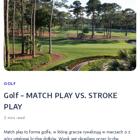
Categories
GOLF
Golf – MATCH PLAY VS. STROKE
PLAY
2 mins
read
Match play to forma golfa, w której gracze rywalizują w meczach o z
góry ustalonej liczbie dołków. Wynik jest określany przez liczbę