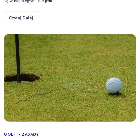
się w niej biegłym. Ale jeśli…
Czytaj Dalej
Categories
GOLF
ZASADY