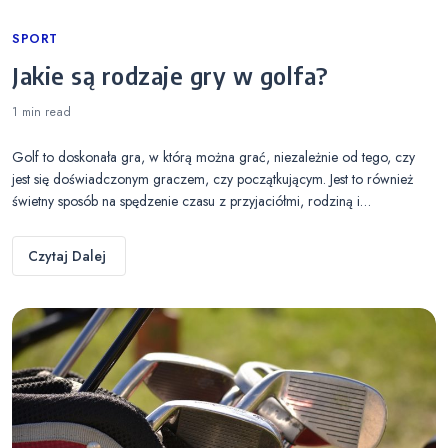
Categories
SPORT
Jakie są rodzaje gry w golfa?
1 min
read
Golf to doskonała gra, w którą można grać, niezależnie od tego, czy
jest się doświadczonym graczem, czy początkującym. Jest to również
świetny sposób na spędzenie czasu z przyjaciółmi, rodziną i…
Czytaj Dalej