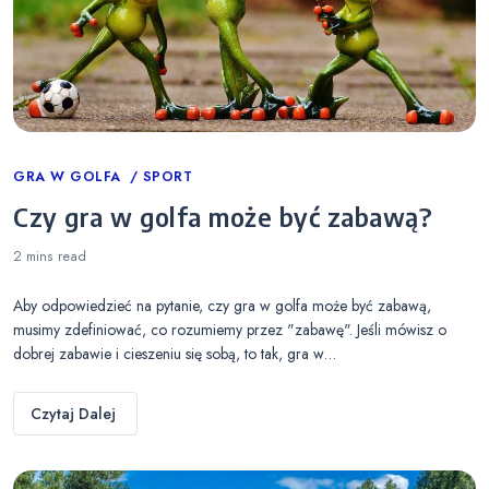
Categories
GRA W GOLFA
SPORT
Czy gra w golfa może być zabawą?
2 mins
read
Aby odpowiedzieć na pytanie, czy gra w golfa może być zabawą,
musimy zdefiniować, co rozumiemy przez "zabawę". Jeśli mówisz o
dobrej zabawie i cieszeniu się sobą, to tak, gra w…
Czytaj Dalej