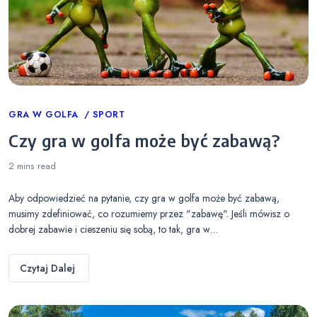
Categories
GRA W GOLFA
SPORT
Czy gra w golfa może być zabawą?
2 mins
read
Aby odpowiedzieć na pytanie, czy gra w golfa może być zabawą,
musimy zdefiniować, co rozumiemy przez "zabawę". Jeśli mówisz o
dobrej zabawie i cieszeniu się sobą, to tak, gra w…
Czytaj Dalej