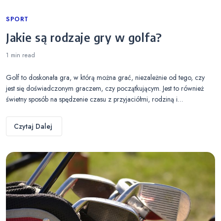
Categories
SPORT
Jakie są rodzaje gry w golfa?
1 min
read
Golf to doskonała gra, w którą można grać, niezależnie od tego, czy
jest się doświadczonym graczem, czy początkującym. Jest to również
świetny sposób na spędzenie czasu z przyjaciółmi, rodziną i…
Czytaj Dalej