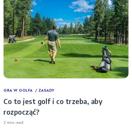
Categories
GRA W GOLFA
ZASADY
Co to jest golf i co trzeba, aby
rozpocząć?
2 mins
read