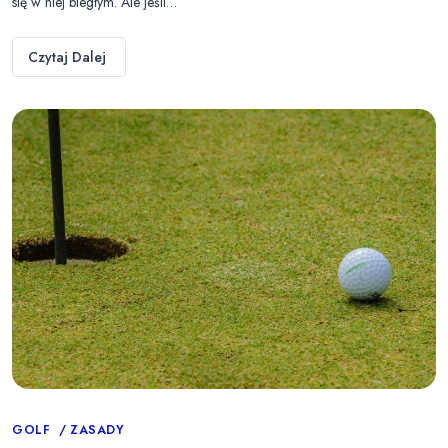
się w niej biegłym. Ale jeśli…
Czytaj Dalej
Categories
GOLF
ZASADY