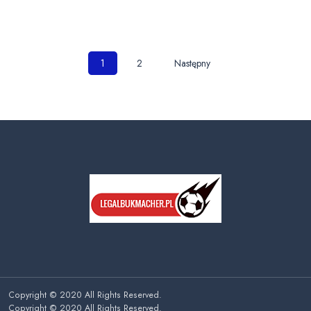
Nawigacja
1
2
Następny
po
wpisach
Copyright © 2020 All Rights Reserved.
Copyright © 2020 All Rights Reserved.