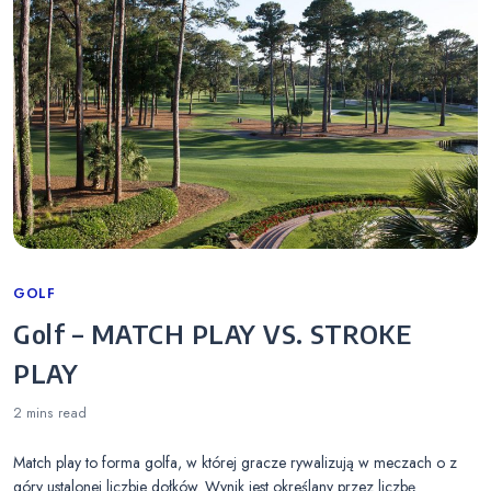
Categories
GOLF
Golf – MATCH PLAY VS. STROKE
PLAY
2 mins
read
Match play to forma golfa, w której gracze rywalizują w meczach o z
góry ustalonej liczbie dołków. Wynik jest określany przez liczbę