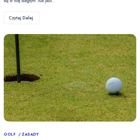
się w niej biegłym. Ale jeśli…
Czytaj Dalej
Categories
GOLF
ZASADY