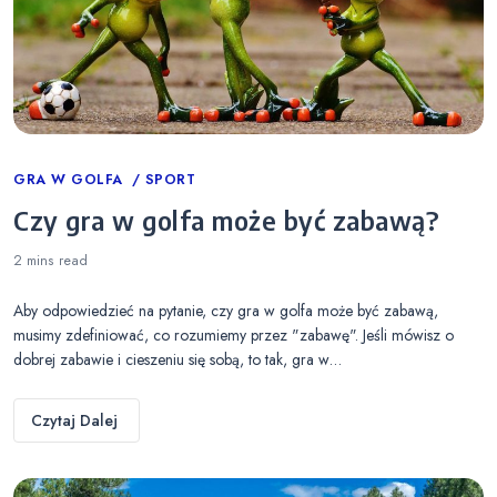
Categories
GRA W GOLFA
SPORT
Czy gra w golfa może być zabawą?
2 mins
read
Aby odpowiedzieć na pytanie, czy gra w golfa może być zabawą,
musimy zdefiniować, co rozumiemy przez "zabawę". Jeśli mówisz o
dobrej zabawie i cieszeniu się sobą, to tak, gra w…
Czytaj Dalej