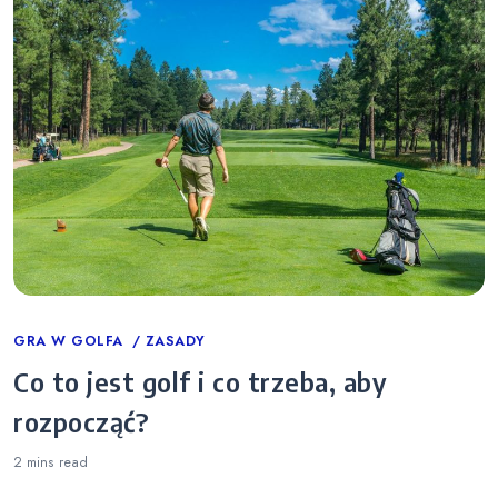
Categories
GRA W GOLFA
ZASADY
Co to jest golf i co trzeba, aby
rozpocząć?
2 mins
read