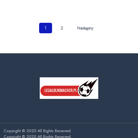
Nawigacja
1
2
Następny
po
wpisach
Copyright © 2020 All Rights Reserved.
Copyright © 2020 All Rights Reserved.