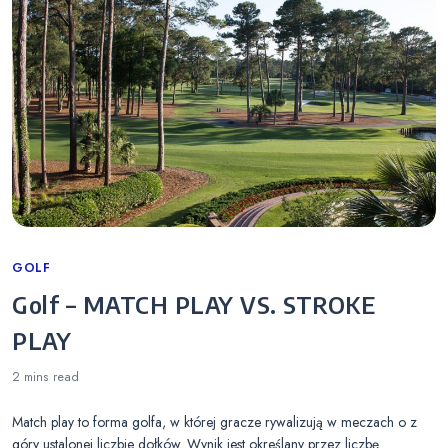
Categories
GOLF
Golf – MATCH PLAY VS. STROKE
PLAY
2 mins
read
Match play to forma golfa, w której gracze rywalizują w meczach o z
góry ustalonej liczbie dołków. Wynik jest określany przez liczbę