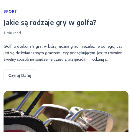
Categories
SPORT
Jakie są rodzaje gry w golfa?
1 min
read
Golf to doskonała gra, w którą można grać, niezależnie od tego, czy
jest się doświadczonym graczem, czy początkującym. Jest to również
świetny sposób na spędzenie czasu z przyjaciółmi, rodziną i…
Czytaj Dalej