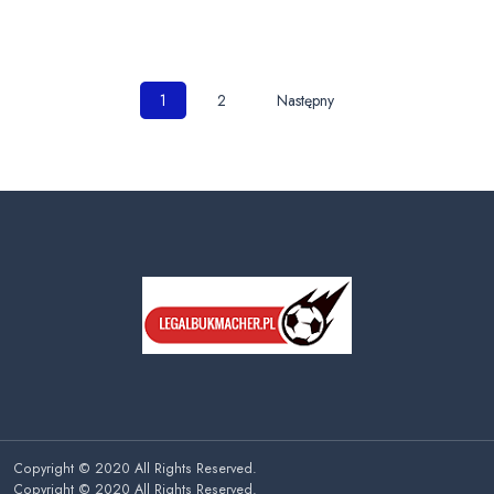
Nawigacja
1
2
Następny
po
wpisach
Copyright © 2020 All Rights Reserved.
Copyright © 2020 All Rights Reserved.