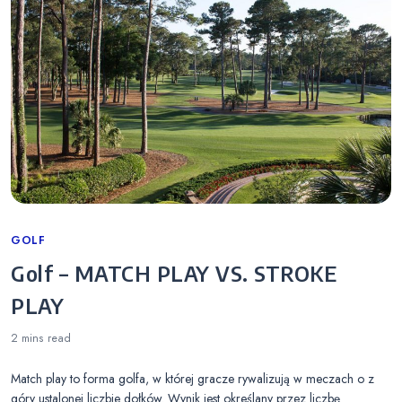
Categories
GOLF
Golf – MATCH PLAY VS. STROKE
PLAY
2 mins
read
Match play to forma golfa, w której gracze rywalizują w meczach o z
góry ustalonej liczbie dołków. Wynik jest określany przez liczbę