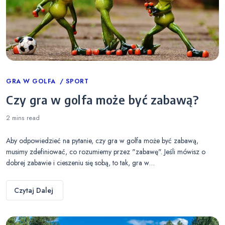
Categories
GRA W GOLFA
SPORT
Czy gra w golfa może być zabawą?
2 mins
read
Aby odpowiedzieć na pytanie, czy gra w golfa może być zabawą,
musimy zdefiniować, co rozumiemy przez "zabawę". Jeśli mówisz o
dobrej zabawie i cieszeniu się sobą, to tak, gra w…
Czytaj Dalej