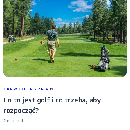
Categories
GRA W GOLFA
ZASADY
Co to jest golf i co trzeba, aby
rozpocząć?
2 mins
read