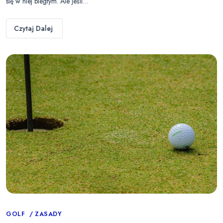
się w niej biegłym. Ale jeśli…
Czytaj Dalej
Categories
GOLF
ZASADY