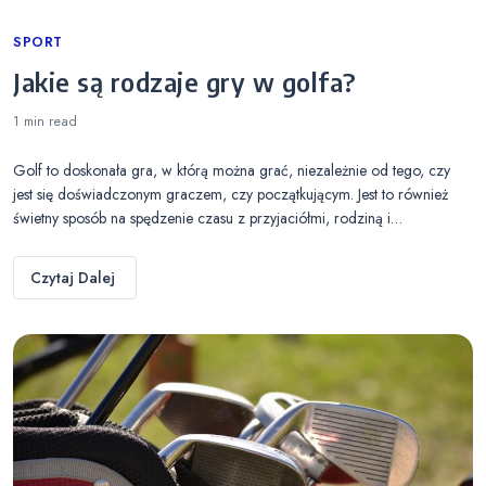
Categories
SPORT
Jakie są rodzaje gry w golfa?
1 min
read
Golf to doskonała gra, w którą można grać, niezależnie od tego, czy
jest się doświadczonym graczem, czy początkującym. Jest to również
świetny sposób na spędzenie czasu z przyjaciółmi, rodziną i…
Czytaj Dalej