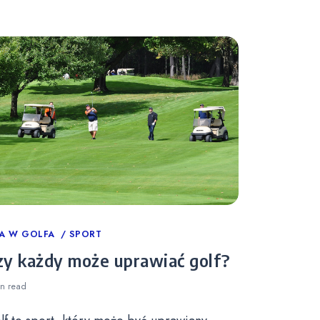
tegories
A W GOLFA
SPORT
zy każdy może uprawiać golf?
in
read