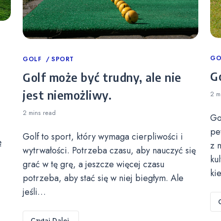
Ca
GO
Categories
GOLF
SPORT
Go
Golf może być trudny, ale nie
jest niemożliwy.
2 m
2 mins
read
Go
pe
Golf to sport, który wymaga cierpliwości i
ę
z 
wytrwałości. Potrzeba czasu, aby nauczyć się
ku
grać w tę grę, a jeszcze więcej czasu
ki
potrzeba, aby stać się w niej biegłym. Ale
jeśli…
Czytaj Dalej