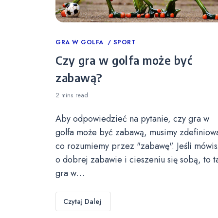
Categories
GRA W GOLFA
SPORT
Czy gra w golfa może być
zabawą?
2 mins
read
Aby odpowiedzieć na pytanie, czy gra w
golfa może być zabawą, musimy zdefiniow
co rozumiemy przez "zabawę". Jeśli mówis
o dobrej zabawie i cieszeniu się sobą, to t
gra w…
Czytaj Dalej