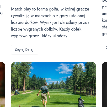
Go
t
pr
Match play to forma golfa, w której gracze
A)
um
rywalizują w meczach o z góry ustalonej
ko
liczbie dołków. Wynik jest określany przez
of
liczbę wygranych dołków. Każdy dołek
gr
wygrywa gracz, który ukończy…
Czytaj Dalej