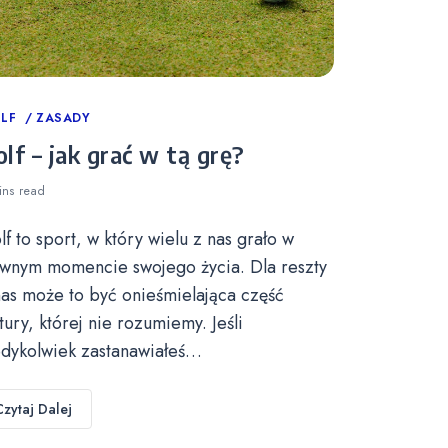
tegories
LF
ZASADY
lf – jak grać w tą grę?
ins
read
lf to sport, w który wielu z nas grało w
wnym momencie swojego życia. Dla reszty
nas może to być onieśmielająca część
ltury, której nie rozumiemy. Jeśli
edykolwiek zastanawiałeś…
Czytaj Dalej