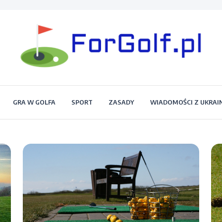
Portal dla każdego miłośnika golfa
Forgolf.pl
GRA W GOLFA
SPORT
ZASADY
WIADOMOŚCI Z UKRAI