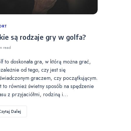
tegories
ORT
kie są rodzaje gry w golfa?
in
read
lf to doskonała gra, w którą można grać,
ezależnie od tego, czy jest się
świadczonym graczem, czy początkującym.
st to również świetny sposób na spędzenie
asu z przyjaciółmi, rodziną i…
Czytaj Dalej