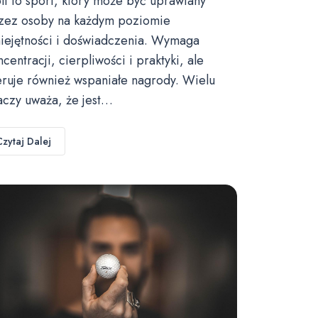
lf to sport, który może być uprawiany
zez osoby na każdym poziomie
iejętności i doświadczenia. Wymaga
ncentracji, cierpliwości i praktyki, ale
eruje również wspaniałe nagrody. Wielu
aczy uważa, że jest…
Czytaj Dalej