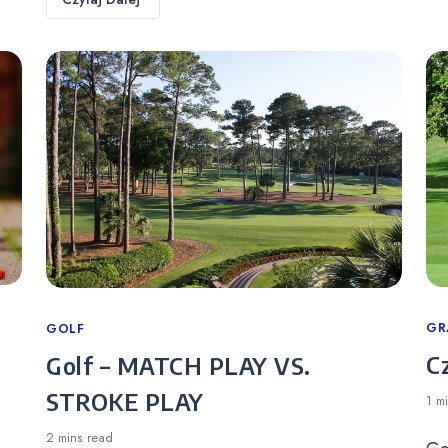
Ca
GR
Categories
GOLF
C
Golf – MATCH PLAY VS.
STROKE PLAY
1 m
2 mins
read