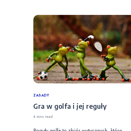
Categories
ZASADY
Gra w golfa i jej reguły
4 mins
read
Reguły golfa to zbiór wytycznych, które