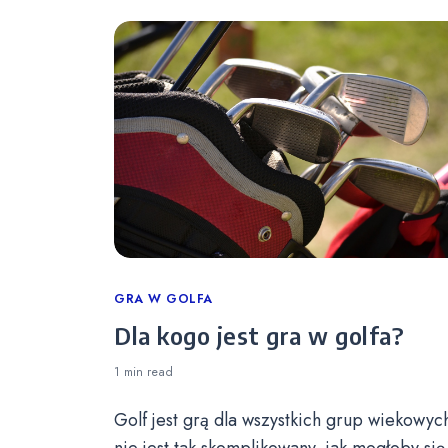
Categories
GRA W GOLFA
Dla kogo jest gra w golfa?
1 min
read
Golf jest grą dla wszystkich grup wiekowych
nie jest tak skomplikowany, jak mogłoby się