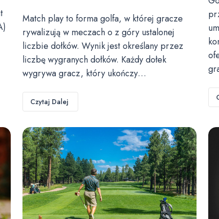
Go
t
pr
Match play to forma golfa, w której gracze
A)
um
rywalizują w meczach o z góry ustalonej
ko
liczbie dołków. Wynik jest określany przez
of
liczbę wygranych dołków. Każdy dołek
gr
wygrywa gracz, który ukończy…
Czytaj Dalej