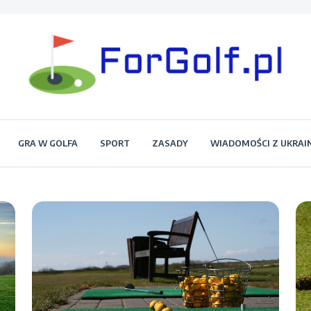
Portal dla każdego miłośnika golfa
Forgolf.pl
GRA W GOLFA
SPORT
ZASADY
WIADOMOŚCI Z UKRAI