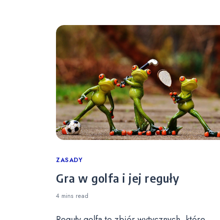
Categories
ZASADY
Gra w golfa i jej reguły
4 mins
read
Reguły golfa to zbiór wytycznych, które