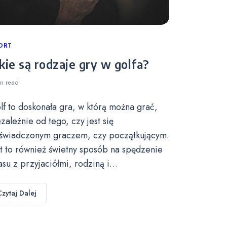
tegories
ORT
kie są rodzaje gry w golfa?
in
read
lf to doskonała gra, w którą można grać,
ezależnie od tego, czy jest się
świadczonym graczem, czy początkującym.
st to również świetny sposób na spędzenie
asu z przyjaciółmi, rodziną i…
Czytaj Dalej