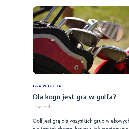
Categories
GRA W GOLFA
Dla kogo jest gra w golfa?
1 min
read
Golf jest grą dla wszystkich grup wiekowych
nie jest tak skomplikowany, jak mogłoby się