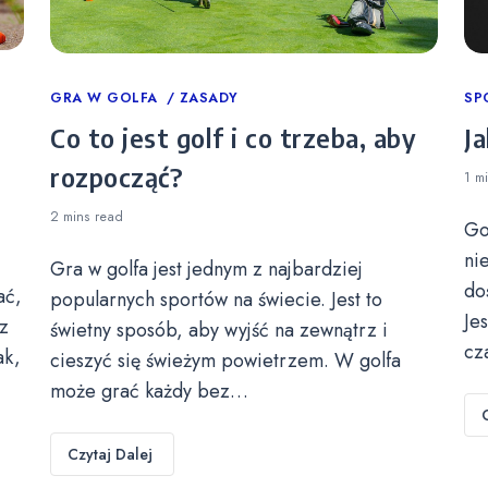
Categories
GRA W GOLFA
ZASADY
Ca
SP
Co to jest golf i co trzeba, aby
Ja
rozpocząć?
1 m
2 mins
read
Go
ni
Gra w golfa jest jednym z najbardziej
do
ać,
popularnych sportów na świecie. Jest to
Je
z
świetny sposób, aby wyjść na zewnątrz i
cz
ak,
cieszyć się świeżym powietrzem. W golfa
może grać każdy bez…
Czytaj Dalej