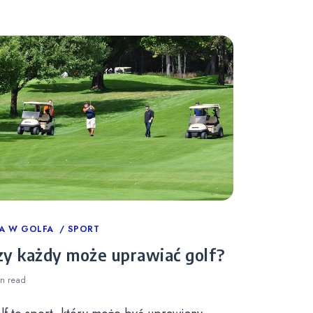
tegories
A W GOLFA
SPORT
zy każdy może uprawiać golf?
in
read