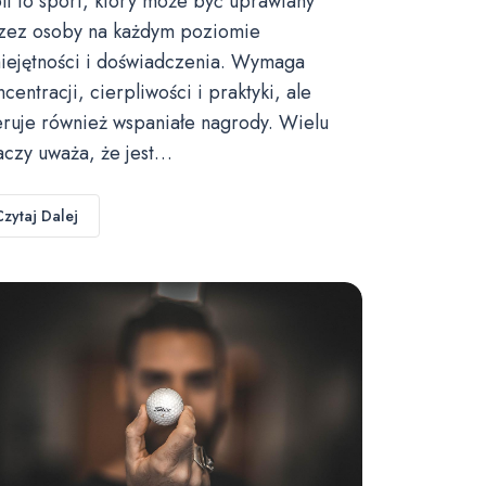
lf to sport, który może być uprawiany
zez osoby na każdym poziomie
iejętności i doświadczenia. Wymaga
ncentracji, cierpliwości i praktyki, ale
eruje również wspaniałe nagrody. Wielu
aczy uważa, że jest…
Czytaj Dalej