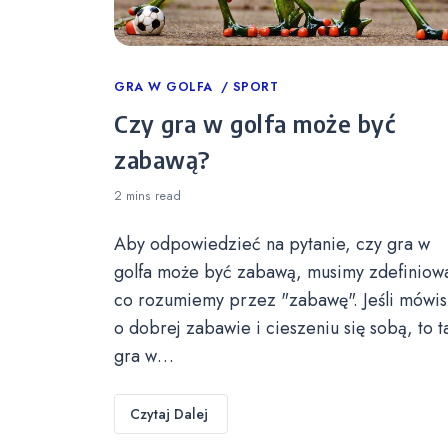
Categories
GRA W GOLFA
SPORT
Czy gra w golfa może być
zabawą?
2 mins
read
Aby odpowiedzieć na pytanie, czy gra w
golfa może być zabawą, musimy zdefiniow
co rozumiemy przez "zabawę". Jeśli mówis
o dobrej zabawie i cieszeniu się sobą, to t
gra w…
Czytaj Dalej