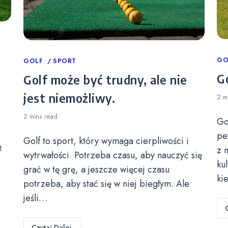
Ca
GO
Categories
GOLF
SPORT
Go
Golf może być trudny, ale nie
jest niemożliwy.
2 m
2 mins
read
Go
pe
Golf to sport, który wymaga cierpliwości i
ę
z 
wytrwałości. Potrzeba czasu, aby nauczyć się
ku
grać w tę grę, a jeszcze więcej czasu
ki
potrzeba, aby stać się w niej biegłym. Ale
jeśli…
Czytaj Dalej