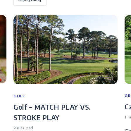
Ca
GR
Categories
GOLF
C
Golf – MATCH PLAY VS.
STROKE PLAY
1 m
2 mins
read