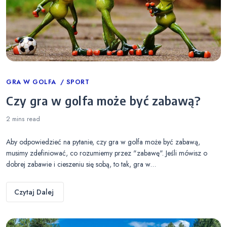
Categories
GRA W GOLFA
SPORT
Czy gra w golfa może być zabawą?
2 mins
read
Aby odpowiedzieć na pytanie, czy gra w golfa może być zabawą,
musimy zdefiniować, co rozumiemy przez "zabawę". Jeśli mówisz o
dobrej zabawie i cieszeniu się sobą, to tak, gra w…
Czytaj Dalej