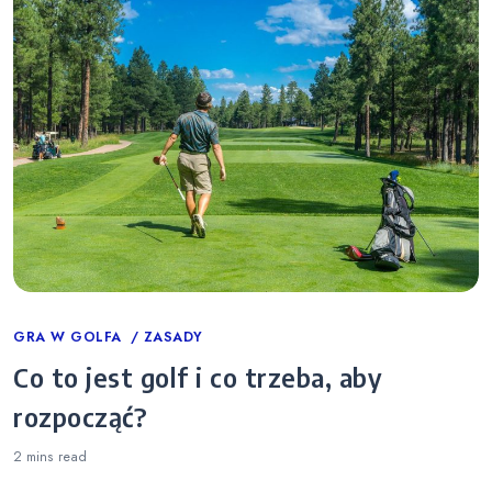
Categories
GRA W GOLFA
ZASADY
Co to jest golf i co trzeba, aby
rozpocząć?
2 mins
read