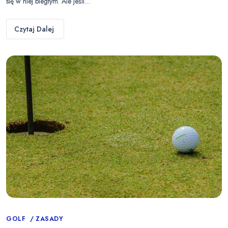
się w niej biegłym. Ale jeśli…
Czytaj Dalej
Categories
GOLF
ZASADY