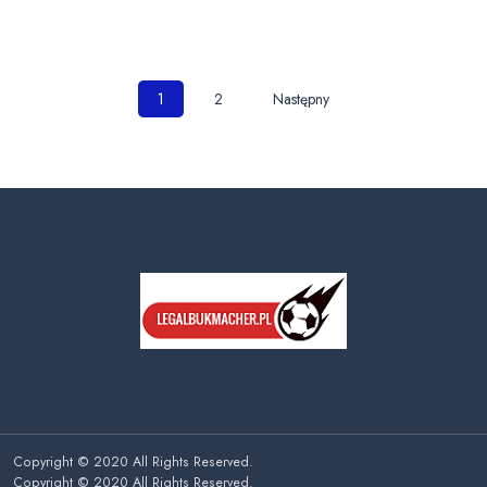
Nawigacja
1
2
Następny
po
wpisach
Copyright © 2020 All Rights Reserved.
Copyright © 2020 All Rights Reserved.