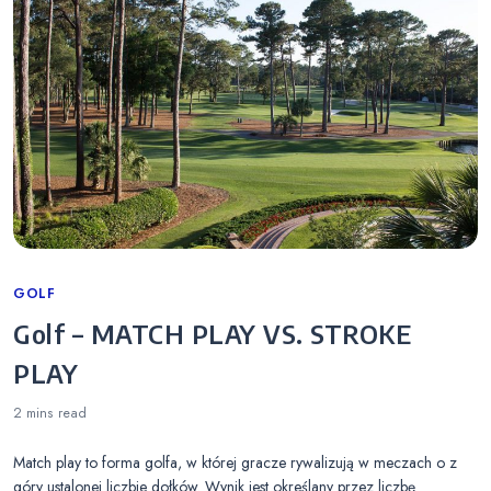
Categories
GOLF
Golf – MATCH PLAY VS. STROKE
PLAY
2 mins
read
Match play to forma golfa, w której gracze rywalizują w meczach o z
góry ustalonej liczbie dołków. Wynik jest określany przez liczbę