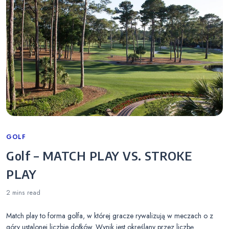
Categories
GOLF
Golf – MATCH PLAY VS. STROKE
PLAY
2 mins
read
Match play to forma golfa, w której gracze rywalizują w meczach o z
góry ustalonej liczbie dołków. Wynik jest określany przez liczbę