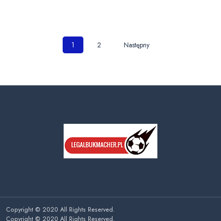
Nawigacja
1
2
Następny
po
wpisach
Copyright © 2020 All Rights Reserved.
Copyright © 2020 All Rights Reserved.