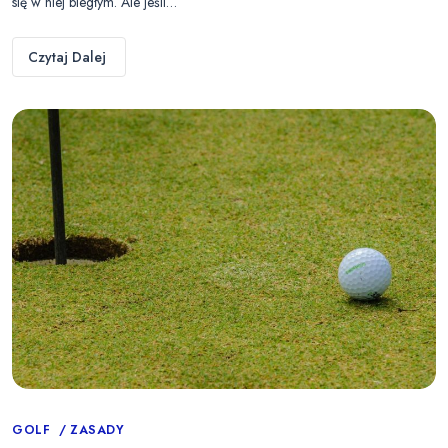
się w niej biegłym. Ale jeśli…
Czytaj Dalej
Categories
GOLF
ZASADY