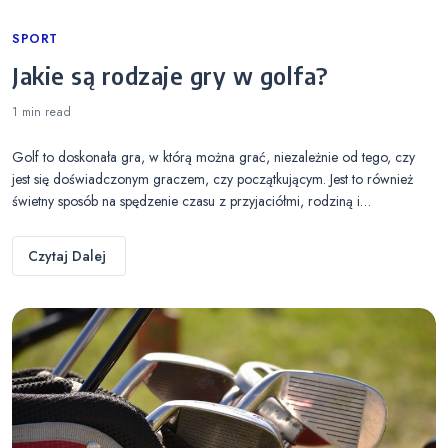
Categories
SPORT
Jakie są rodzaje gry w golfa?
1 min
read
Golf to doskonała gra, w którą można grać, niezależnie od tego, czy
jest się doświadczonym graczem, czy początkującym. Jest to również
świetny sposób na spędzenie czasu z przyjaciółmi, rodziną i…
Czytaj Dalej