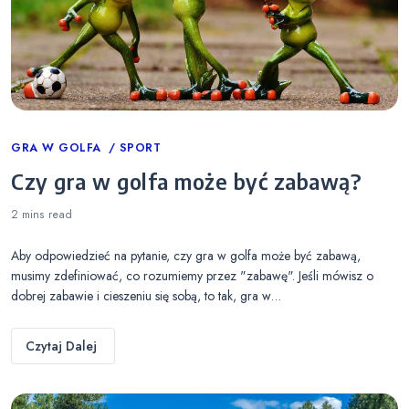
Categories
GRA W GOLFA
SPORT
Czy gra w golfa może być zabawą?
2 mins
read
Aby odpowiedzieć na pytanie, czy gra w golfa może być zabawą,
musimy zdefiniować, co rozumiemy przez "zabawę". Jeśli mówisz o
dobrej zabawie i cieszeniu się sobą, to tak, gra w…
Czytaj Dalej