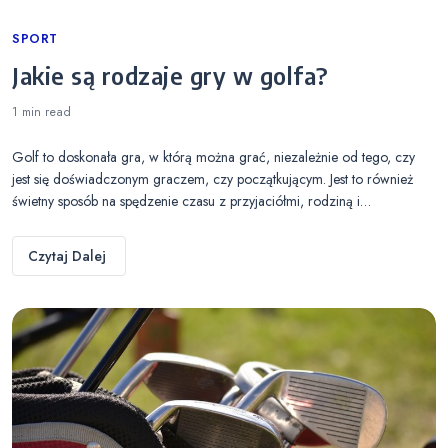
Categories
SPORT
Jakie są rodzaje gry w golfa?
1 min
read
Golf to doskonała gra, w którą można grać, niezależnie od tego, czy
jest się doświadczonym graczem, czy początkującym. Jest to również
świetny sposób na spędzenie czasu z przyjaciółmi, rodziną i…
Czytaj Dalej