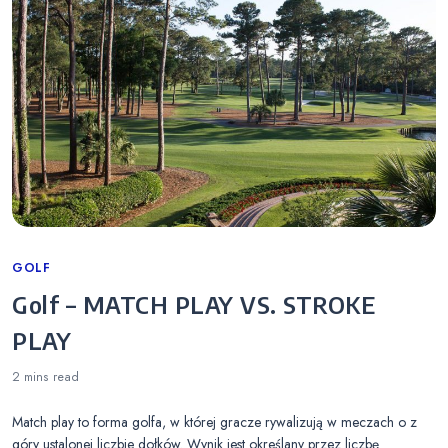
Categories
GOLF
Golf – MATCH PLAY VS. STROKE
PLAY
2 mins
read
Match play to forma golfa, w której gracze rywalizują w meczach o z
góry ustalonej liczbie dołków. Wynik jest określany przez liczbę