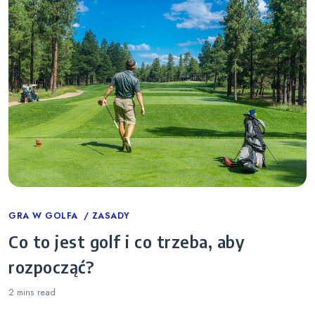
Categories
GRA W GOLFA
ZASADY
Co to jest golf i co trzeba, aby
rozpocząć?
2 mins
read