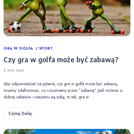
Categories
GRA W GOLFA
SPORT
Czy gra w golfa może być zabawą?
2 mins
read
Aby odpowiedzieć na pytanie, czy gra w golfa może być zabawą,
musimy zdefiniować, co rozumiemy przez "zabawę". Jeśli mówisz o
dobrej zabawie i cieszeniu się sobą, to tak, gra w…
Czytaj Dalej