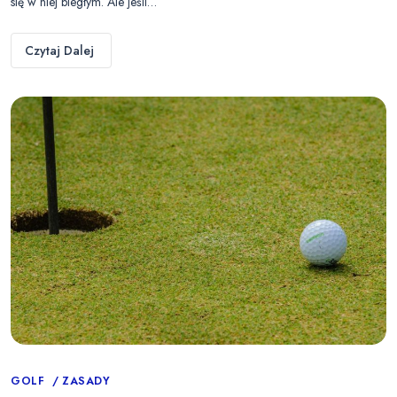
się w niej biegłym. Ale jeśli…
Czytaj Dalej
Categories
GOLF
ZASADY