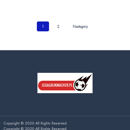
Nawigacja
1
2
Następny
po
wpisach
Copyright © 2020 All Rights Reserved.
Copyright © 2020 All Rights Reserved.