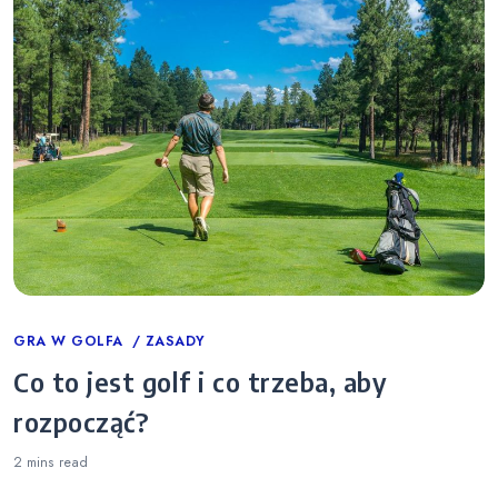
Categories
GRA W GOLFA
ZASADY
Co to jest golf i co trzeba, aby
rozpocząć?
2 mins
read