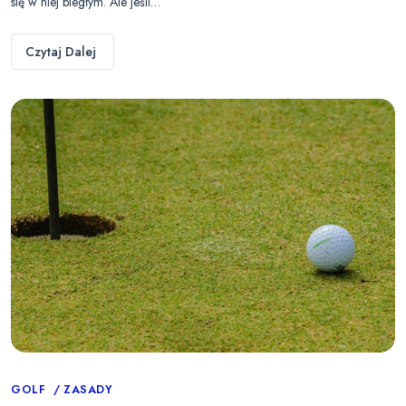
się w niej biegłym. Ale jeśli…
Czytaj Dalej
Categories
GOLF
ZASADY