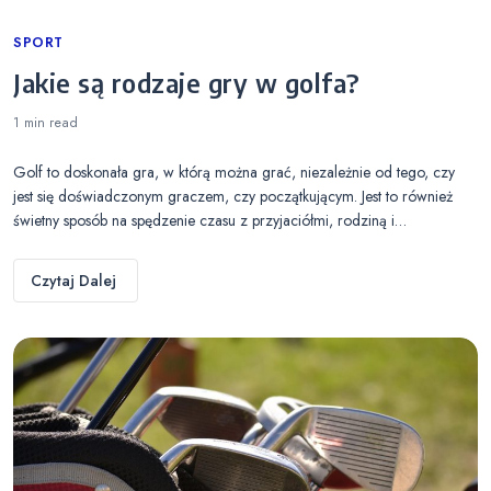
Categories
SPORT
Jakie są rodzaje gry w golfa?
1 min
read
Golf to doskonała gra, w którą można grać, niezależnie od tego, czy
jest się doświadczonym graczem, czy początkującym. Jest to również
świetny sposób na spędzenie czasu z przyjaciółmi, rodziną i…
Czytaj Dalej