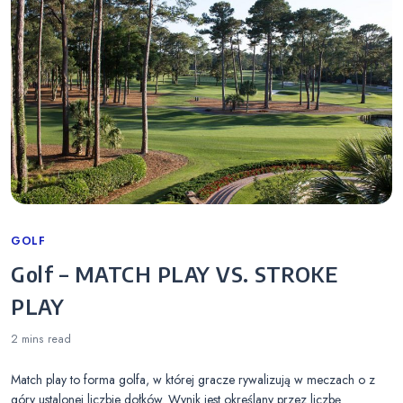
Categories
GOLF
Golf – MATCH PLAY VS. STROKE
PLAY
2 mins
read
Match play to forma golfa, w której gracze rywalizują w meczach o z
góry ustalonej liczbie dołków. Wynik jest określany przez liczbę