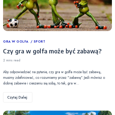
Categories
GRA W GOLFA
SPORT
Czy gra w golfa może być zabawą?
2 mins
read
Aby odpowiedzieć na pytanie, czy gra w golfa może być zabawą,
musimy zdefiniować, co rozumiemy przez "zabawę". Jeśli mówisz o
dobrej zabawie i cieszeniu się sobą, to tak, gra w…
Czytaj Dalej