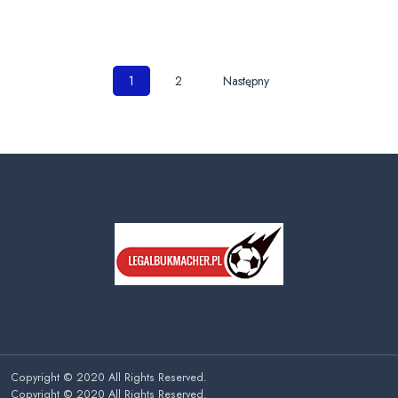
Nawigacja
1
2
Następny
po
wpisach
Copyright © 2020 All Rights Reserved.
Copyright © 2020 All Rights Reserved.