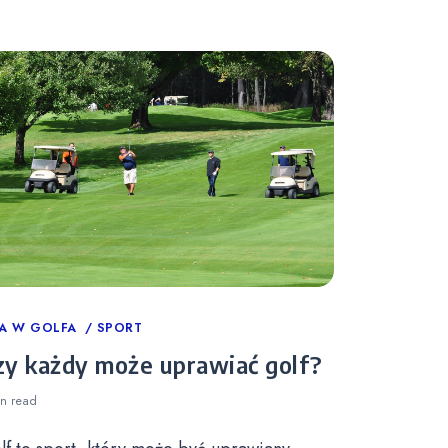
tegories
A W GOLFA
SPORT
zy każdy może uprawiać golf?
in
read