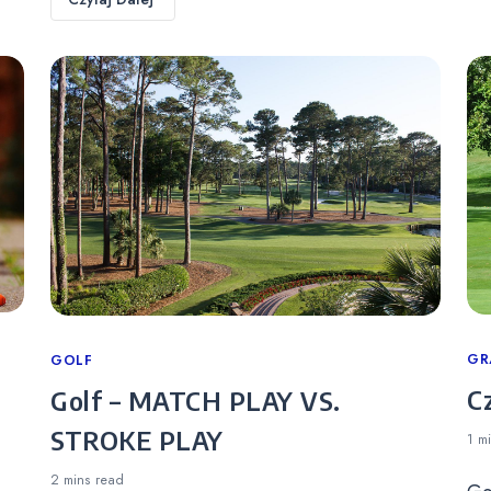
Ca
GR
Categories
GOLF
C
Golf – MATCH PLAY VS.
STROKE PLAY
1 m
2 mins
read