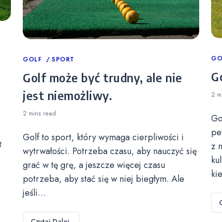
Ca
GO
Categories
GOLF
SPORT
Go
Golf może być trudny, ale nie
jest niemożliwy.
2 m
2 mins
read
Go
pe
Golf to sport, który wymaga cierpliwości i
ę
z 
wytrwałości. Potrzeba czasu, aby nauczyć się
ku
grać w tę grę, a jeszcze więcej czasu
ki
potrzeba, aby stać się w niej biegłym. Ale
jeśli…
Czytaj Dalej