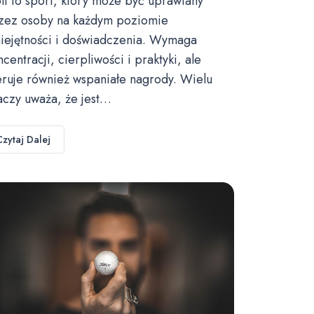
lf to sport, który może być uprawiany
zez osoby na każdym poziomie
iejętności i doświadczenia. Wymaga
ncentracji, cierpliwości i praktyki, ale
eruje również wspaniałe nagrody. Wielu
aczy uważa, że jest…
Czytaj Dalej