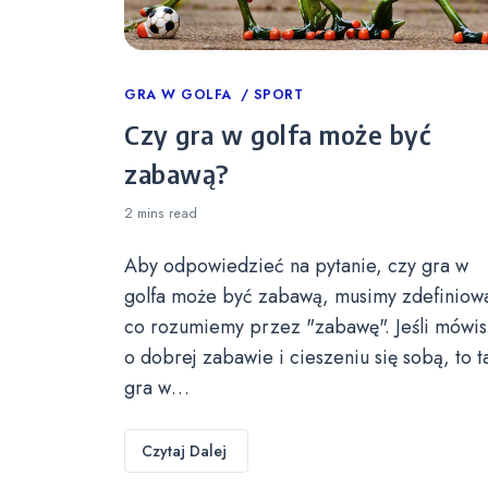
Categories
GRA W GOLFA
SPORT
Czy gra w golfa może być
zabawą?
2 mins
read
Aby odpowiedzieć na pytanie, czy gra w
golfa może być zabawą, musimy zdefiniow
co rozumiemy przez "zabawę". Jeśli mówis
o dobrej zabawie i cieszeniu się sobą, to t
gra w…
Czytaj Dalej