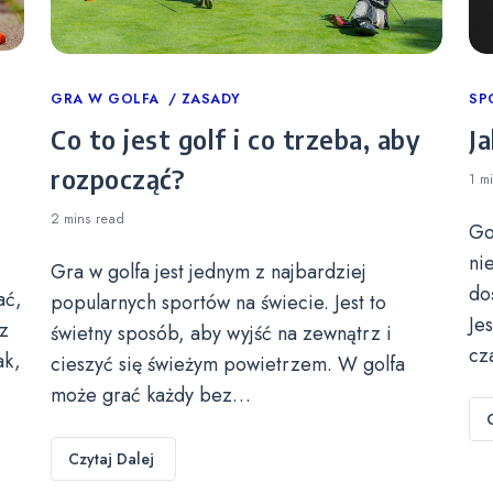
Categories
GRA W GOLFA
ZASADY
Ca
SP
Co to jest golf i co trzeba, aby
Ja
rozpocząć?
1 m
2 mins
read
Go
ni
Gra w golfa jest jednym z najbardziej
do
ać,
popularnych sportów na świecie. Jest to
Je
z
świetny sposób, aby wyjść na zewnątrz i
cz
ak,
cieszyć się świeżym powietrzem. W golfa
może grać każdy bez…
Czytaj Dalej