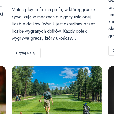
Go
t
pr
Match play to forma golfa, w której gracze
A)
um
rywalizują w meczach o z góry ustalonej
ko
liczbie dołków. Wynik jest określany przez
of
liczbę wygranych dołków. Każdy dołek
gr
wygrywa gracz, który ukończy…
Czytaj Dalej