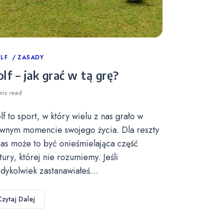
tegories
LF
ZASADY
lf – jak grać w tą grę?
ins
read
lf to sport, w który wielu z nas grało w
wnym momencie swojego życia. Dla reszty
nas może to być onieśmielająca część
ltury, której nie rozumiemy. Jeśli
edykolwiek zastanawiałeś…
Czytaj Dalej