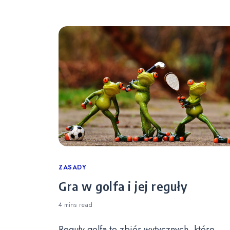
Categories
ZASADY
Gra w golfa i jej reguły
4 mins
read
Reguły golfa to zbiór wytycznych, które