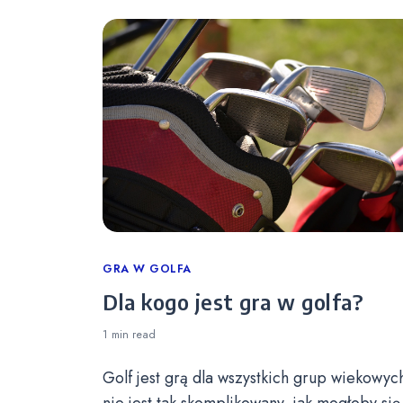
Categories
GRA W GOLFA
Dla kogo jest gra w golfa?
1 min
read
Golf jest grą dla wszystkich grup wiekowych
nie jest tak skomplikowany, jak mogłoby się