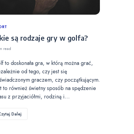
tegories
ORT
kie są rodzaje gry w golfa?
in
read
lf to doskonała gra, w którą można grać,
ezależnie od tego, czy jest się
świadczonym graczem, czy początkującym.
st to również świetny sposób na spędzenie
asu z przyjaciółmi, rodziną i…
Czytaj Dalej