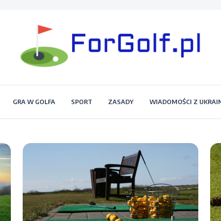
Portal dla każdego miłośnika golfa
Forgolf.pl
GRA W GOLFA
SPORT
ZASADY
WIADOMOŚCI Z UKRAI