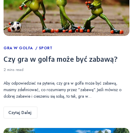
Categories
GRA W GOLFA
SPORT
Czy gra w golfa może być zabawą?
2 mins
read
Aby odpowiedzieć na pytanie, czy gra w golfa może być zabawą,
musimy zdefiniować, co rozumiemy przez "zabawę". Jeśli mówisz o
dobrej zabawie i cieszeniu się sobą, to tak, gra w…
Czytaj Dalej