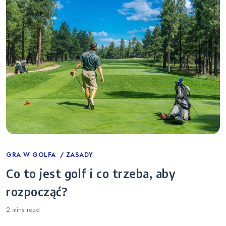
Categories
GRA W GOLFA
ZASADY
Co to jest golf i co trzeba, aby
rozpocząć?
2 mins
read