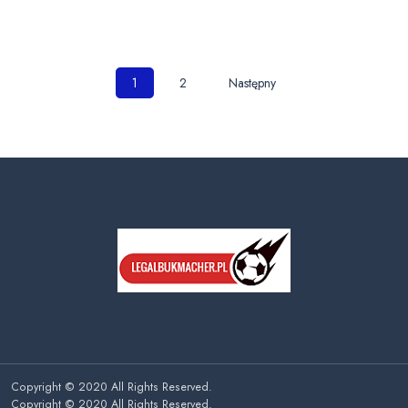
Nawigacja
1
2
Następny
po
wpisach
Copyright © 2020 All Rights Reserved.
Copyright © 2020 All Rights Reserved.