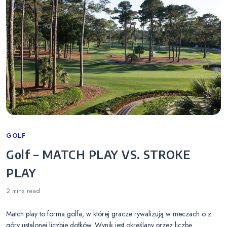
Categories
GOLF
Golf – MATCH PLAY VS. STROKE
PLAY
2 mins
read
Match play to forma golfa, w której gracze rywalizują w meczach o z
góry ustalonej liczbie dołków. Wynik jest określany przez liczbę