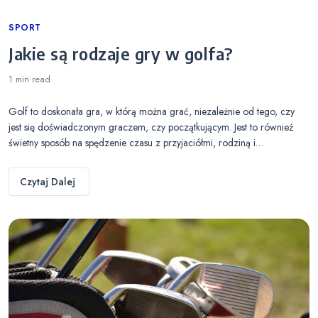
Categories
SPORT
Jakie są rodzaje gry w golfa?
1 min
read
Golf to doskonała gra, w którą można grać, niezależnie od tego, czy
jest się doświadczonym graczem, czy początkującym. Jest to również
świetny sposób na spędzenie czasu z przyjaciółmi, rodziną i…
Czytaj Dalej