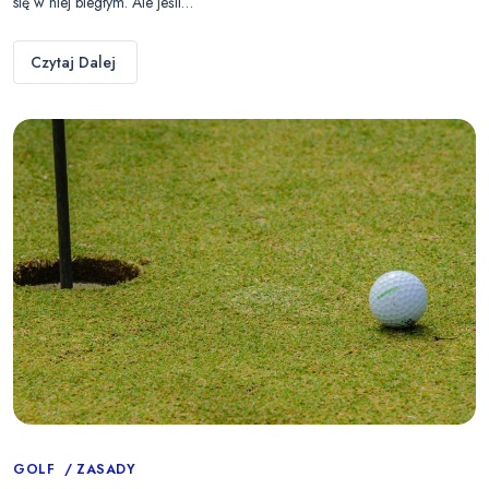
się w niej biegłym. Ale jeśli…
Czytaj Dalej
Categories
GOLF
ZASADY