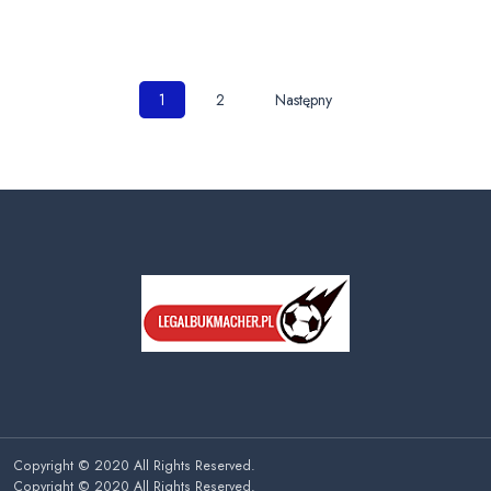
Nawigacja
1
2
Następny
po
wpisach
Copyright © 2020 All Rights Reserved.
Copyright © 2020 All Rights Reserved.