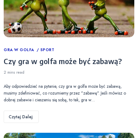
Categories
GRA W GOLFA
SPORT
Czy gra w golfa może być zabawą?
2 mins
read
Aby odpowiedzieć na pytanie, czy gra w golfa może być zabawą,
musimy zdefiniować, co rozumiemy przez "zabawę". Jeśli mówisz o
dobrej zabawie i cieszeniu się sobą, to tak, gra w…
Czytaj Dalej