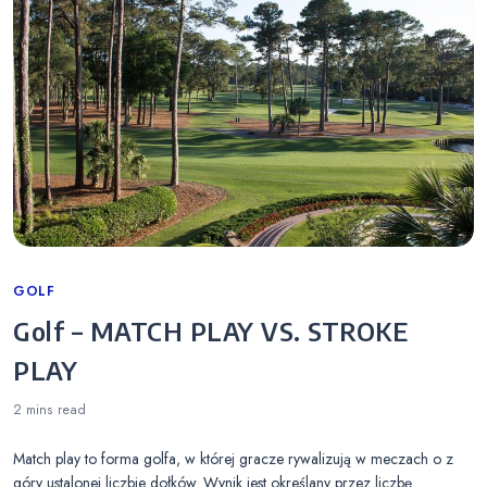
Categories
GOLF
Golf – MATCH PLAY VS. STROKE
PLAY
2 mins
read
Match play to forma golfa, w której gracze rywalizują w meczach o z
góry ustalonej liczbie dołków. Wynik jest określany przez liczbę