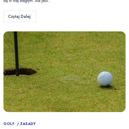
się w niej biegłym. Ale jeśli…
Czytaj Dalej
Categories
GOLF
ZASADY