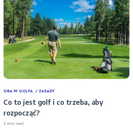
Categories
GRA W GOLFA
ZASADY
Co to jest golf i co trzeba, aby
rozpocząć?
2 mins
read