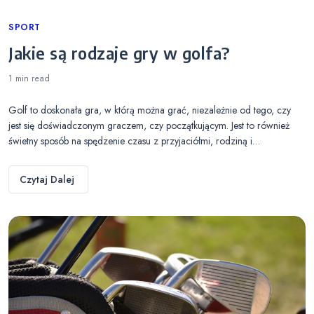
Categories
SPORT
Jakie są rodzaje gry w golfa?
1 min
read
Golf to doskonała gra, w którą można grać, niezależnie od tego, czy
jest się doświadczonym graczem, czy początkującym. Jest to również
świetny sposób na spędzenie czasu z przyjaciółmi, rodziną i…
Czytaj Dalej