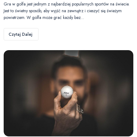
Gra w golfa jest jednym z najbardziej popularnych sportów na świecie.
Jest to świetny sposób, aby wyjść na zewnątrz i cieszyć się świeżym
powietrzem. W golfa może grać każdy bez…
Czytaj Dalej