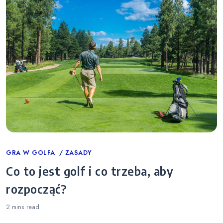
Categories
GRA W GOLFA
ZASADY
Co to jest golf i co trzeba, aby
rozpocząć?
2 mins
read