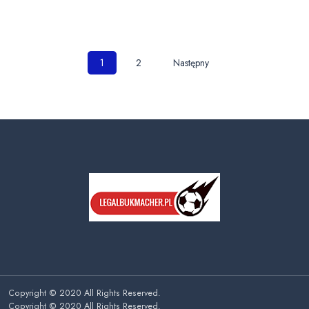
Nawigacja
1
2
Następny
po
wpisach
Copyright © 2020 All Rights Reserved.
Copyright © 2020 All Rights Reserved.