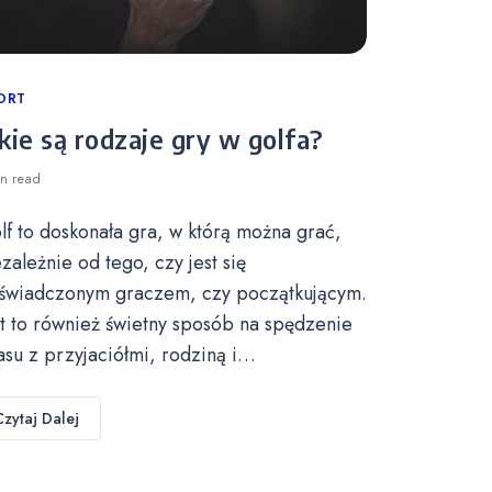
tegories
ORT
kie są rodzaje gry w golfa?
in
read
lf to doskonała gra, w którą można grać,
ezależnie od tego, czy jest się
świadczonym graczem, czy początkującym.
st to również świetny sposób na spędzenie
asu z przyjaciółmi, rodziną i…
Czytaj Dalej