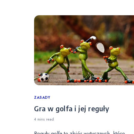
Categories
ZASADY
Gra w golfa i jej reguły
4 mins
read
Reguły golfa to zbiór wytycznych, które