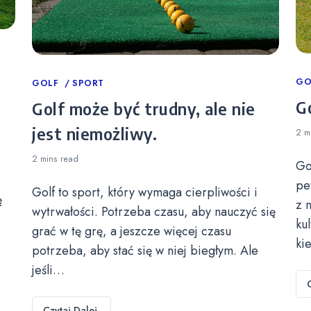
Ca
GO
Categories
GOLF
SPORT
Go
Golf może być trudny, ale nie
jest niemożliwy.
2 m
2 mins
read
Go
pe
Golf to sport, który wymaga cierpliwości i
ę
z 
wytrwałości. Potrzeba czasu, aby nauczyć się
ku
grać w tę grę, a jeszcze więcej czasu
ki
potrzeba, aby stać się w niej biegłym. Ale
jeśli…
Czytaj Dalej