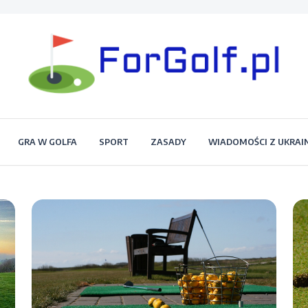
Portal dla każdego miłośnika golfa
Forgolf.pl
GRA W GOLFA
SPORT
ZASADY
WIADOMOŚCI Z UKRAI