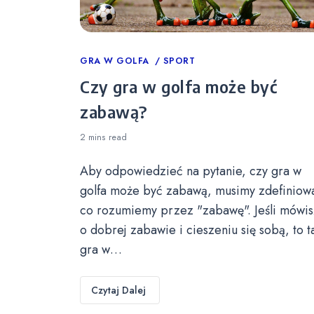
Categories
GRA W GOLFA
SPORT
Czy gra w golfa może być
zabawą?
2 mins
read
Aby odpowiedzieć na pytanie, czy gra w
golfa może być zabawą, musimy zdefiniow
co rozumiemy przez "zabawę". Jeśli mówis
o dobrej zabawie i cieszeniu się sobą, to t
gra w…
Czytaj Dalej