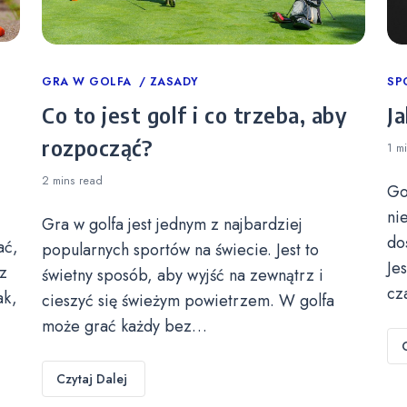
Categories
GRA W GOLFA
ZASADY
Ca
SP
Co to jest golf i co trzeba, aby
Ja
rozpocząć?
1 m
2 mins
read
Go
ni
Gra w golfa jest jednym z najbardziej
do
ać,
popularnych sportów na świecie. Jest to
Je
z
świetny sposób, aby wyjść na zewnątrz i
cz
ak,
cieszyć się świeżym powietrzem. W golfa
może grać każdy bez…
Czytaj Dalej