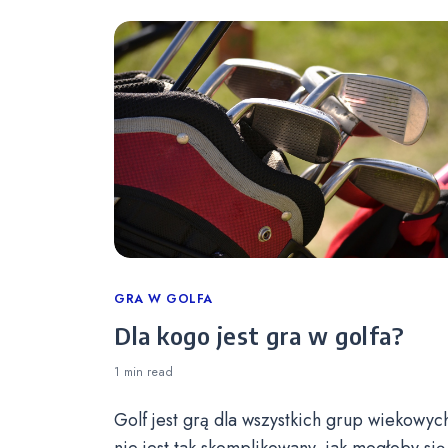
Categories
GRA W GOLFA
Dla kogo jest gra w golfa?
1 min
read
Golf jest grą dla wszystkich grup wiekowych
nie jest tak skomplikowany, jak mogłoby się