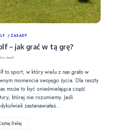
tegories
LF
ZASADY
lf – jak grać w tą grę?
ins
read
lf to sport, w który wielu z nas grało w
wnym momencie swojego życia. Dla reszty
nas może to być onieśmielająca część
ltury, której nie rozumiemy. Jeśli
edykolwiek zastanawiałeś…
Czytaj Dalej