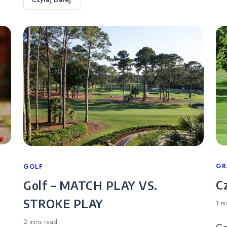
Ca
GR
Categories
GOLF
C
Golf – MATCH PLAY VS.
STROKE PLAY
1 m
2 mins
read