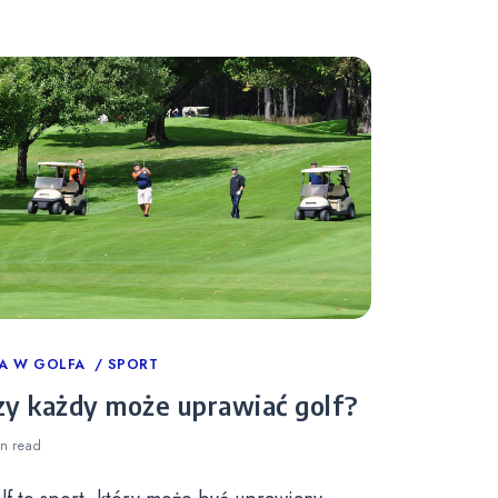
tegories
A W GOLFA
SPORT
zy każdy może uprawiać golf?
in
read