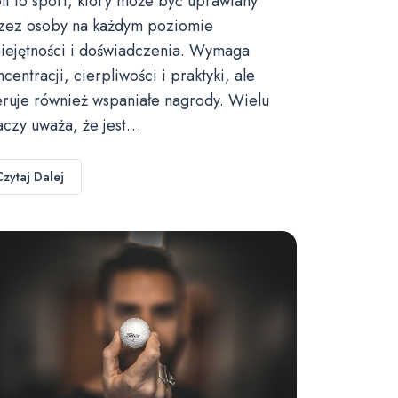
lf to sport, który może być uprawiany
zez osoby na każdym poziomie
iejętności i doświadczenia. Wymaga
ncentracji, cierpliwości i praktyki, ale
eruje również wspaniałe nagrody. Wielu
aczy uważa, że jest…
Czytaj Dalej