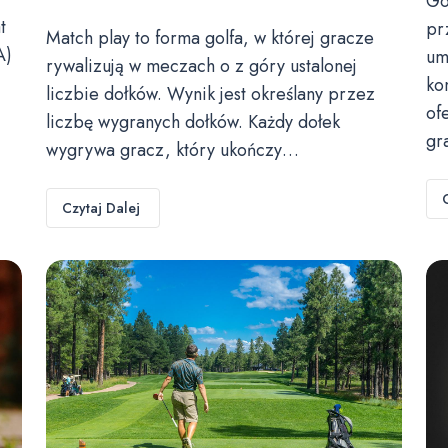
Go
t
pr
Match play to forma golfa, w której gracze
A)
um
rywalizują w meczach o z góry ustalonej
ko
liczbie dołków. Wynik jest określany przez
of
liczbę wygranych dołków. Każdy dołek
gr
wygrywa gracz, który ukończy…
Czytaj Dalej