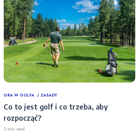
Categories
GRA W GOLFA
ZASADY
Co to jest golf i co trzeba, aby
rozpocząć?
2 mins
read