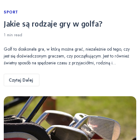
Categories
SPORT
Jakie są rodzaje gry w golfa?
1 min
read
Golf to doskonała gra, w którą można grać, niezależnie od tego, czy
jest się doświadczonym graczem, czy początkującym. Jest to również
świetny sposób na spędzenie czasu z przyjaciółmi, rodziną i…
Czytaj Dalej