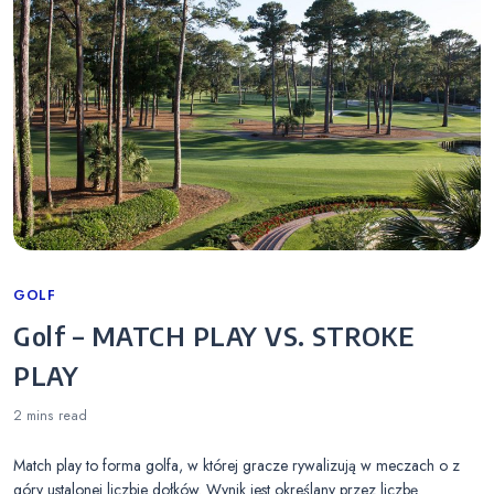
Categories
GOLF
Golf – MATCH PLAY VS. STROKE
PLAY
2 mins
read
Match play to forma golfa, w której gracze rywalizują w meczach o z
góry ustalonej liczbie dołków. Wynik jest określany przez liczbę