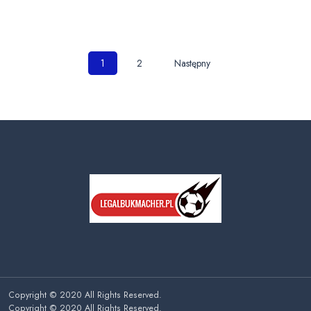
Nawigacja
1
2
Następny
po
wpisach
Copyright © 2020 All Rights Reserved.
Copyright © 2020 All Rights Reserved.