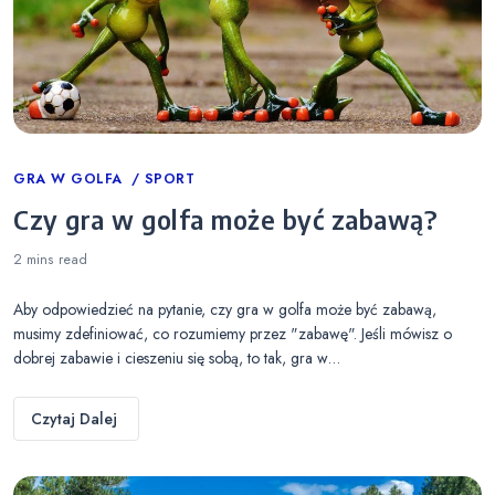
Categories
GRA W GOLFA
SPORT
Czy gra w golfa może być zabawą?
2 mins
read
Aby odpowiedzieć na pytanie, czy gra w golfa może być zabawą,
musimy zdefiniować, co rozumiemy przez "zabawę". Jeśli mówisz o
dobrej zabawie i cieszeniu się sobą, to tak, gra w…
Czytaj Dalej