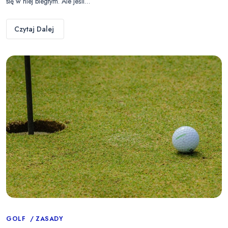
się w niej biegłym. Ale jeśli…
Czytaj Dalej
Categories
GOLF
ZASADY