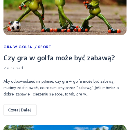
Categories
GRA W GOLFA
SPORT
Czy gra w golfa może być zabawą?
2 mins
read
Aby odpowiedzieć na pytanie, czy gra w golfa może być zabawą,
musimy zdefiniować, co rozumiemy przez "zabawę". Jeśli mówisz o
dobrej zabawie i cieszeniu się sobą, to tak, gra w…
Czytaj Dalej