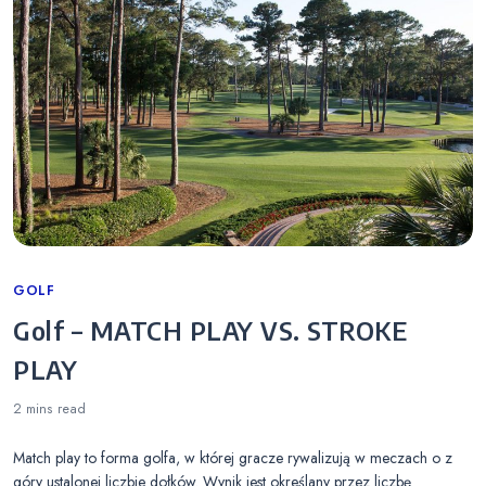
Categories
GOLF
Golf – MATCH PLAY VS. STROKE
PLAY
2 mins
read
Match play to forma golfa, w której gracze rywalizują w meczach o z
góry ustalonej liczbie dołków. Wynik jest określany przez liczbę