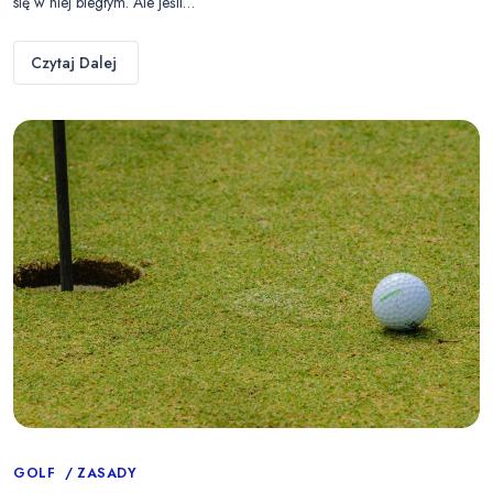
się w niej biegłym. Ale jeśli…
Czytaj Dalej
Categories
GOLF
ZASADY