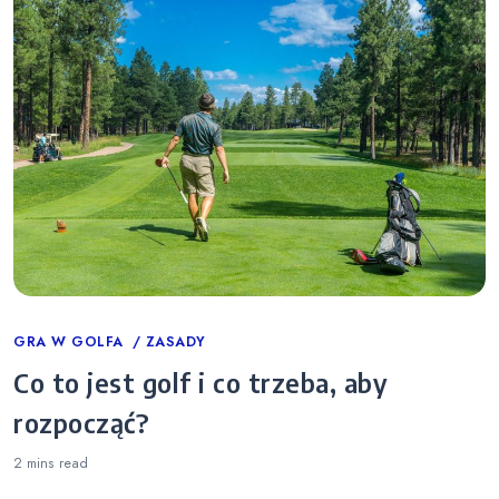
Categories
GRA W GOLFA
ZASADY
Co to jest golf i co trzeba, aby
rozpocząć?
2 mins
read