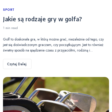
Categories
SPORT
Jakie są rodzaje gry w golfa?
1 min
read
Golf to doskonała gra, w którą można grać, niezależnie od tego, czy
jest się doświadczonym graczem, czy początkującym. Jest to również
świetny sposób na spędzenie czasu z przyjaciółmi, rodziną i…
Czytaj Dalej