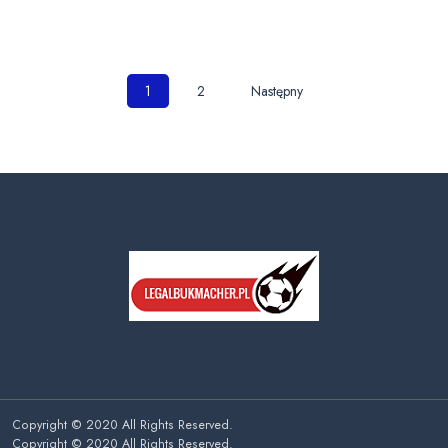
Nawigacja
1
2
Następny
po
wpisach
Copyright © 2020 All Rights Reserved.
Copyright © 2020 All Rights Reserved.