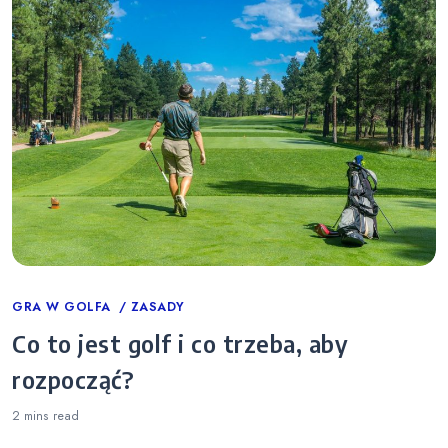
Categories
GRA W GOLFA
ZASADY
Co to jest golf i co trzeba, aby
rozpocząć?
2 mins
read