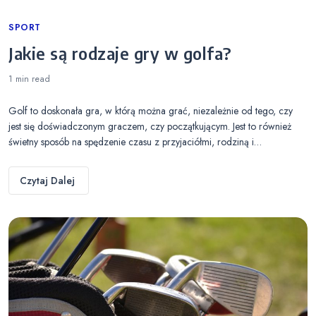
Categories
SPORT
Jakie są rodzaje gry w golfa?
1 min
read
Golf to doskonała gra, w którą można grać, niezależnie od tego, czy
jest się doświadczonym graczem, czy początkującym. Jest to również
świetny sposób na spędzenie czasu z przyjaciółmi, rodziną i…
Czytaj Dalej