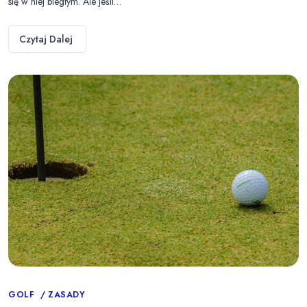
się w niej biegłym. Ale jeśli…
Czytaj Dalej
Categories
GOLF
ZASADY