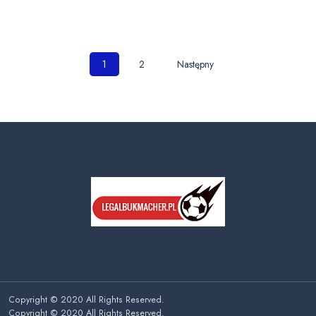
Nawigacja
1
2
Następny
po
wpisach
Copyright © 2020 All Rights Reserved.
Copyright © 2020 All Rights Reserved.