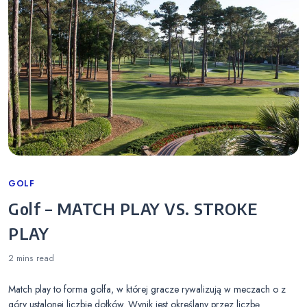
Categories
GOLF
Golf – MATCH PLAY VS. STROKE
PLAY
2 mins
read
Match play to forma golfa, w której gracze rywalizują w meczach o z
góry ustalonej liczbie dołków. Wynik jest określany przez liczbę