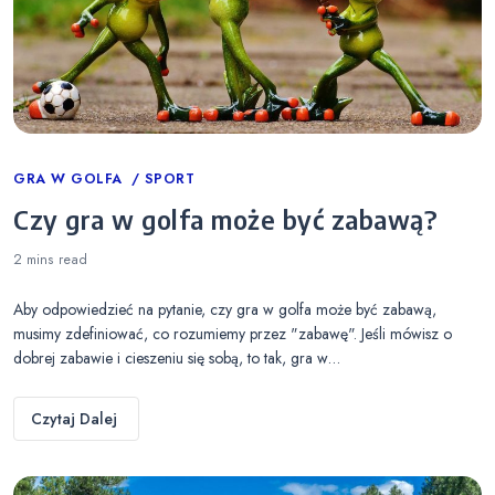
Categories
GRA W GOLFA
SPORT
Czy gra w golfa może być zabawą?
2 mins
read
Aby odpowiedzieć na pytanie, czy gra w golfa może być zabawą,
musimy zdefiniować, co rozumiemy przez "zabawę". Jeśli mówisz o
dobrej zabawie i cieszeniu się sobą, to tak, gra w…
Czytaj Dalej