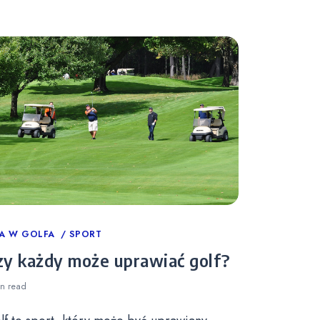
tegories
A W GOLFA
SPORT
zy każdy może uprawiać golf?
in
read