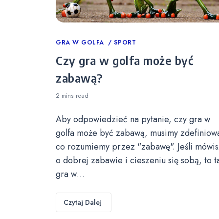
Categories
GRA W GOLFA
SPORT
Czy gra w golfa może być
zabawą?
2 mins
read
Aby odpowiedzieć na pytanie, czy gra w
golfa może być zabawą, musimy zdefiniow
co rozumiemy przez "zabawę". Jeśli mówis
o dobrej zabawie i cieszeniu się sobą, to t
gra w…
Czytaj Dalej