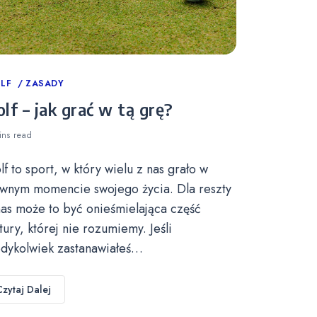
tegories
LF
ZASADY
lf – jak grać w tą grę?
ins
read
lf to sport, w który wielu z nas grało w
wnym momencie swojego życia. Dla reszty
nas może to być onieśmielająca część
ltury, której nie rozumiemy. Jeśli
edykolwiek zastanawiałeś…
Czytaj Dalej