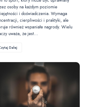
lf to sport, który może być uprawiany
zez osoby na każdym poziomie
iejętności i doświadczenia. Wymaga
ncentracji, cierpliwości i praktyki, ale
eruje również wspaniałe nagrody. Wielu
aczy uważa, że jest…
Czytaj Dalej