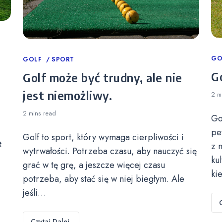
Ca
GO
Categories
GOLF
SPORT
Go
Golf może być trudny, ale nie
jest niemożliwy.
2 m
2 mins
read
Go
pe
Golf to sport, który wymaga cierpliwości i
ę
z 
wytrwałości. Potrzeba czasu, aby nauczyć się
ku
grać w tę grę, a jeszcze więcej czasu
ki
potrzeba, aby stać się w niej biegłym. Ale
jeśli…
Czytaj Dalej