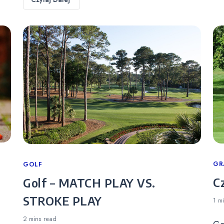
Ca
GR
Categories
GOLF
C
Golf – MATCH PLAY VS.
STROKE PLAY
1 m
2 mins
read