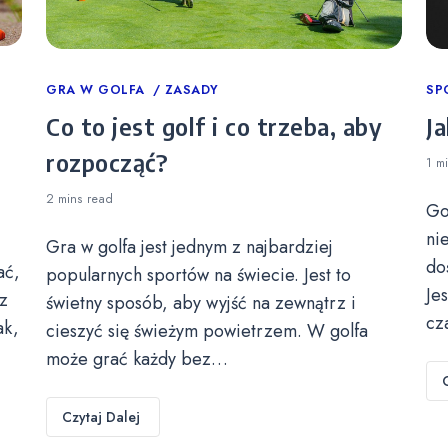
Categories
GRA W GOLFA
ZASADY
Ca
SP
Co to jest golf i co trzeba, aby
Ja
rozpocząć?
1 m
2 mins
read
Go
ni
Gra w golfa jest jednym z najbardziej
do
ać,
popularnych sportów na świecie. Jest to
Je
z
świetny sposób, aby wyjść na zewnątrz i
cz
ak,
cieszyć się świeżym powietrzem. W golfa
może grać każdy bez…
Czytaj Dalej