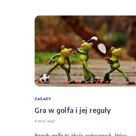
Categories
ZASADY
Gra w golfa i jej reguły
4 mins
read
Reguły golfa to zbiór wytycznych, które