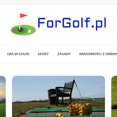
Portal dla każdego miłośnika golfa
Forgolf.pl
GRA W GOLFA
SPORT
ZASADY
WIADOMOŚCI Z UKRAI