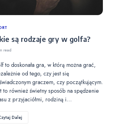
tegories
ORT
kie są rodzaje gry w golfa?
in
read
lf to doskonała gra, w którą można grać,
ezależnie od tego, czy jest się
świadczonym graczem, czy początkującym.
st to również świetny sposób na spędzenie
asu z przyjaciółmi, rodziną i…
Czytaj Dalej