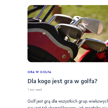
Categories
GRA W GOLFA
Dla kogo jest gra w golfa?
1 min
read
Golf jest grą dla wszystkich grup wiekowych
nie jest tak skomplikowany, jak mogłoby się