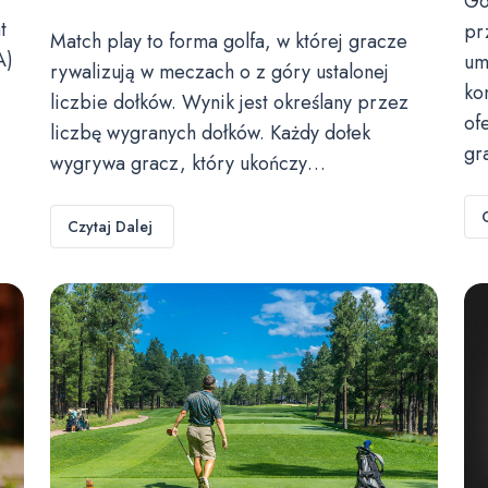
Go
t
pr
Match play to forma golfa, w której gracze
A)
um
rywalizują w meczach o z góry ustalonej
ko
liczbie dołków. Wynik jest określany przez
of
liczbę wygranych dołków. Każdy dołek
gr
wygrywa gracz, który ukończy…
Czytaj Dalej