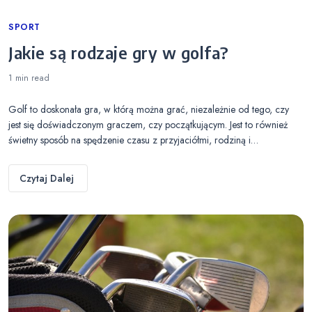
Categories
SPORT
Jakie są rodzaje gry w golfa?
1 min
read
Golf to doskonała gra, w którą można grać, niezależnie od tego, czy
jest się doświadczonym graczem, czy początkującym. Jest to również
świetny sposób na spędzenie czasu z przyjaciółmi, rodziną i…
Czytaj Dalej