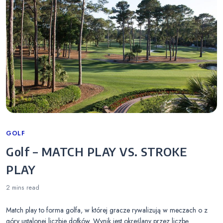
Categories
GOLF
Golf – MATCH PLAY VS. STROKE
PLAY
2 mins
read
Match play to forma golfa, w której gracze rywalizują w meczach o z
góry ustalonej liczbie dołków. Wynik jest określany przez liczbę