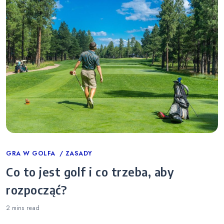
Categories
GRA W GOLFA
ZASADY
Co to jest golf i co trzeba, aby
rozpocząć?
2 mins
read