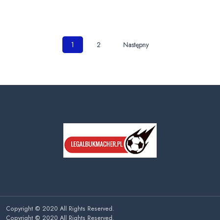
Nawigacja
1
2
Następny
po
wpisach
Copyright © 2020 All Rights Reserved.
Copyright © 2020 All Rights Reserved.