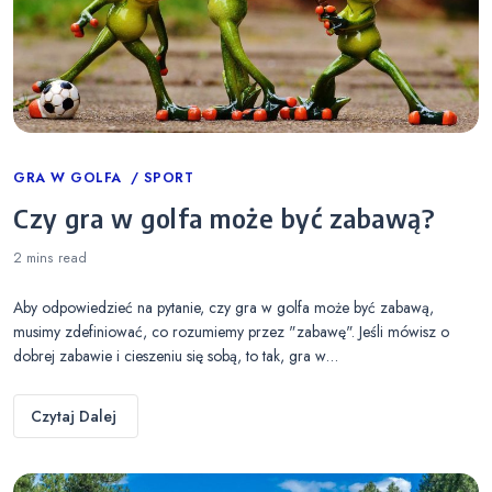
Categories
GRA W GOLFA
SPORT
Czy gra w golfa może być zabawą?
2 mins
read
Aby odpowiedzieć na pytanie, czy gra w golfa może być zabawą,
musimy zdefiniować, co rozumiemy przez "zabawę". Jeśli mówisz o
dobrej zabawie i cieszeniu się sobą, to tak, gra w…
Czytaj Dalej