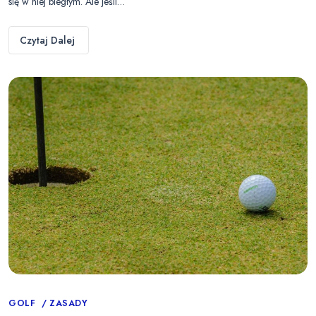
się w niej biegłym. Ale jeśli…
Czytaj Dalej
Categories
GOLF
ZASADY