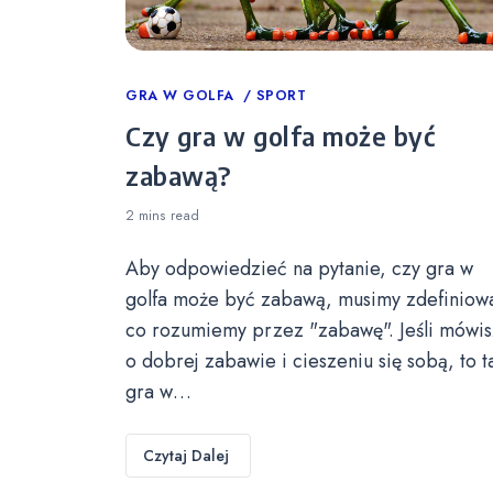
Categories
GRA W GOLFA
SPORT
Czy gra w golfa może być
zabawą?
2 mins
read
Aby odpowiedzieć na pytanie, czy gra w
golfa może być zabawą, musimy zdefiniow
co rozumiemy przez "zabawę". Jeśli mówis
o dobrej zabawie i cieszeniu się sobą, to t
gra w…
Czytaj Dalej