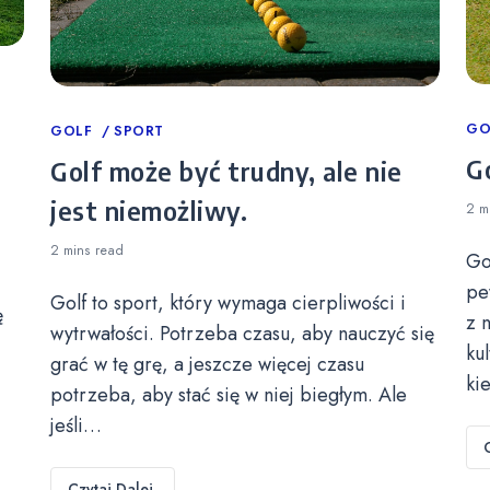
Ca
GO
Categories
GOLF
SPORT
Go
Golf może być trudny, ale nie
jest niemożliwy.
2 m
2 mins
read
Go
pe
Golf to sport, który wymaga cierpliwości i
ę
z 
wytrwałości. Potrzeba czasu, aby nauczyć się
ku
grać w tę grę, a jeszcze więcej czasu
ki
potrzeba, aby stać się w niej biegłym. Ale
jeśli…
Czytaj Dalej