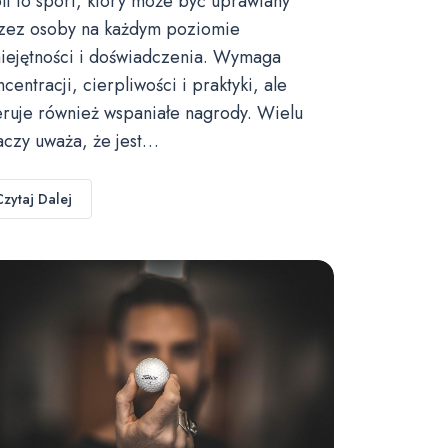
lf to sport, który może być uprawiany
zez osoby na każdym poziomie
iejętności i doświadczenia. Wymaga
ncentracji, cierpliwości i praktyki, ale
eruje również wspaniałe nagrody. Wielu
aczy uważa, że jest…
Czytaj Dalej