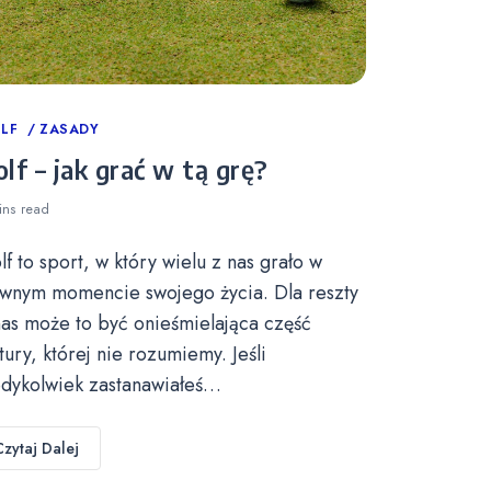
tegories
LF
ZASADY
lf – jak grać w tą grę?
ins
read
lf to sport, w który wielu z nas grało w
wnym momencie swojego życia. Dla reszty
nas może to być onieśmielająca część
ltury, której nie rozumiemy. Jeśli
edykolwiek zastanawiałeś…
Czytaj Dalej