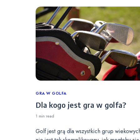
Categories
GRA W GOLFA
Dla kogo jest gra w golfa?
1 min
read
Golf jest grą dla wszystkich grup wiekowych
nie jest tak skomplikowany, jak mogłoby się