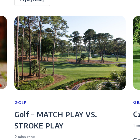
Ca
GR
Categories
GOLF
C
Golf – MATCH PLAY VS.
STROKE PLAY
1 m
2 mins
read