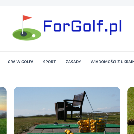
Portal dla każdego miłośnika golfa
Forgolf.pl
GRA W GOLFA
SPORT
ZASADY
WIADOMOŚCI Z UKRAI