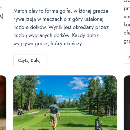
Go
t
pr
Match play to forma golfa, w której gracze
A)
um
rywalizują w meczach o z góry ustalonej
ko
liczbie dołków. Wynik jest określany przez
of
liczbę wygranych dołków. Każdy dołek
gr
wygrywa gracz, który ukończy…
Czytaj Dalej