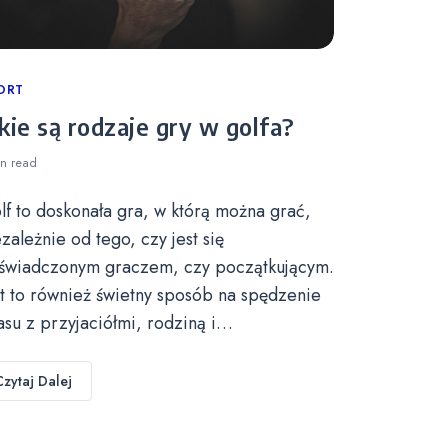
tegories
ORT
kie są rodzaje gry w golfa?
in
read
lf to doskonała gra, w którą można grać,
ezależnie od tego, czy jest się
świadczonym graczem, czy początkującym.
st to również świetny sposób na spędzenie
asu z przyjaciółmi, rodziną i…
Czytaj Dalej