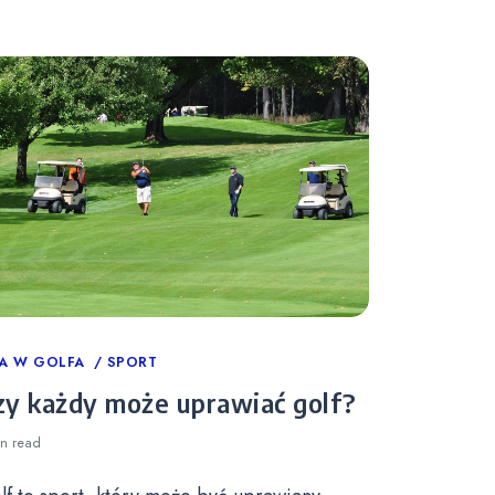
tegories
A W GOLFA
SPORT
zy każdy może uprawiać golf?
in
read