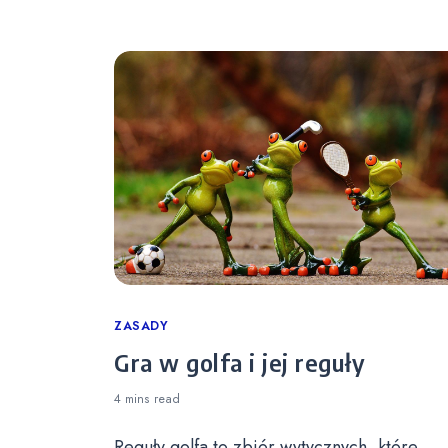
Categories
ZASADY
Gra w golfa i jej reguły
4 mins
read
Reguły golfa to zbiór wytycznych, które