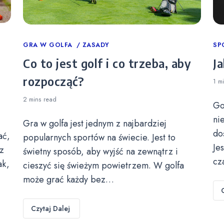
Categories
GRA W GOLFA
ZASADY
Ca
SP
Co to jest golf i co trzeba, aby
Ja
rozpocząć?
1 m
2 mins
read
Go
ni
Gra w golfa jest jednym z najbardziej
do
ać,
popularnych sportów na świecie. Jest to
Je
z
świetny sposób, aby wyjść na zewnątrz i
cz
ak,
cieszyć się świeżym powietrzem. W golfa
może grać każdy bez…
Czytaj Dalej