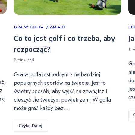
Categories
GRA W GOLFA
ZASADY
Ca
SP
Co to jest golf i co trzeba, aby
Ja
rozpocząć?
1 m
2 mins
read
Go
ni
Gra w golfa jest jednym z najbardziej
do
ać,
popularnych sportów na świecie. Jest to
Je
z
świetny sposób, aby wyjść na zewnątrz i
cz
ak,
cieszyć się świeżym powietrzem. W golfa
może grać każdy bez…
Czytaj Dalej