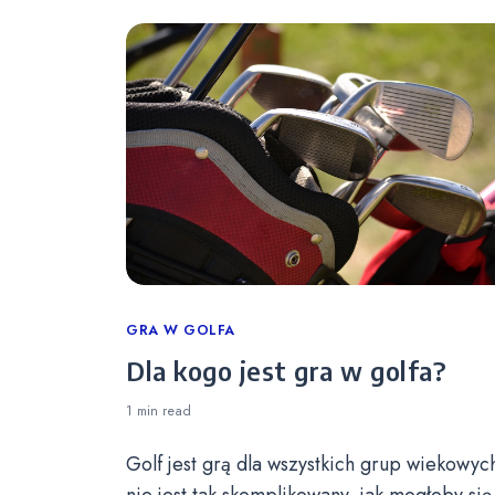
Categories
GRA W GOLFA
Dla kogo jest gra w golfa?
1 min
read
Golf jest grą dla wszystkich grup wiekowych
nie jest tak skomplikowany, jak mogłoby się