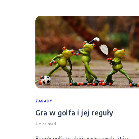
Categories
ZASADY
Gra w golfa i jej reguły
4 mins
read
Reguły golfa to zbiór wytycznych, które