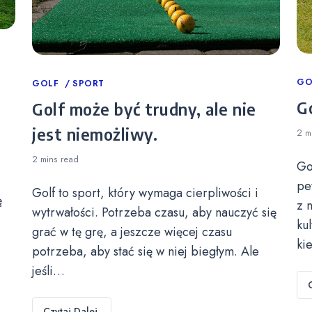
Ca
GO
Categories
GOLF
SPORT
Go
Golf może być trudny, ale nie
jest niemożliwy.
2 m
2 mins
read
Go
pe
Golf to sport, który wymaga cierpliwości i
ę
z 
wytrwałości. Potrzeba czasu, aby nauczyć się
ku
grać w tę grę, a jeszcze więcej czasu
ki
potrzeba, aby stać się w niej biegłym. Ale
jeśli…
Czytaj Dalej