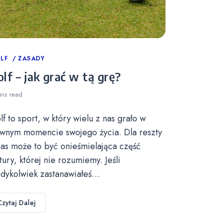
tegories
LF
ZASADY
lf – jak grać w tą grę?
ins
read
lf to sport, w który wielu z nas grało w
wnym momencie swojego życia. Dla reszty
nas może to być onieśmielająca część
ltury, której nie rozumiemy. Jeśli
edykolwiek zastanawiałeś…
Czytaj Dalej