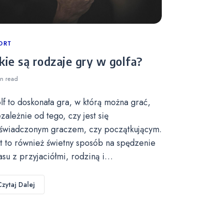
tegories
ORT
kie są rodzaje gry w golfa?
in
read
lf to doskonała gra, w którą można grać,
ezależnie od tego, czy jest się
świadczonym graczem, czy początkującym.
st to również świetny sposób na spędzenie
asu z przyjaciółmi, rodziną i…
Czytaj Dalej