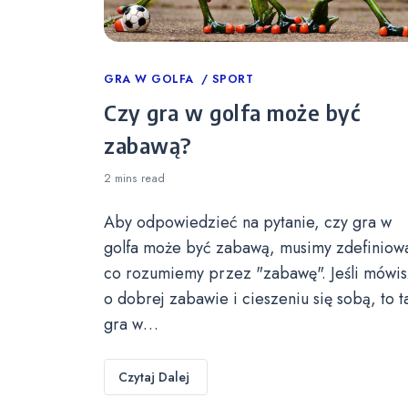
Categories
GRA W GOLFA
SPORT
Czy gra w golfa może być
zabawą?
2 mins
read
Aby odpowiedzieć na pytanie, czy gra w
golfa może być zabawą, musimy zdefiniow
co rozumiemy przez "zabawę". Jeśli mówis
o dobrej zabawie i cieszeniu się sobą, to t
gra w…
Czytaj Dalej