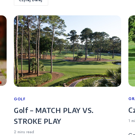
Ca
GR
Categories
GOLF
C
Golf – MATCH PLAY VS.
STROKE PLAY
1 m
2 mins
read