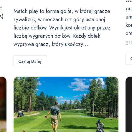
Go
t
pr
Match play to forma golfa, w której gracze
A)
um
rywalizują w meczach o z góry ustalonej
ko
liczbie dołków. Wynik jest określany przez
of
liczbę wygranych dołków. Każdy dołek
gr
wygrywa gracz, który ukończy…
Czytaj Dalej