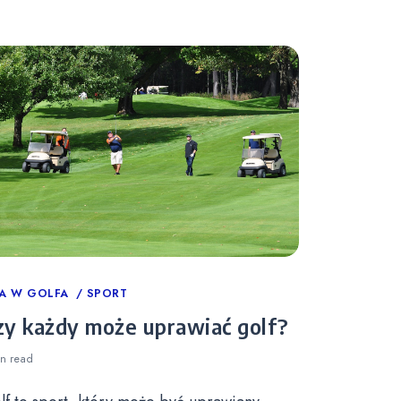
tegories
A W GOLFA
SPORT
zy każdy może uprawiać golf?
in
read