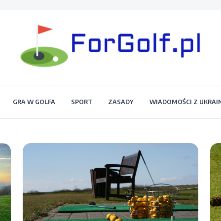
Portal dla każdego miłośnika golfa
Forgolf.pl
GRA W GOLFA
SPORT
ZASADY
WIADOMOŚCI Z UKRAI