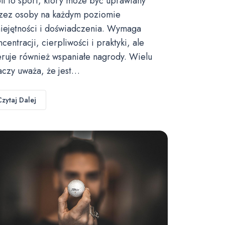
lf to sport, który może być uprawiany
zez osoby na każdym poziomie
iejętności i doświadczenia. Wymaga
ncentracji, cierpliwości i praktyki, ale
eruje również wspaniałe nagrody. Wielu
aczy uważa, że jest…
Czytaj Dalej