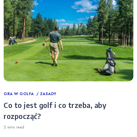
Categories
GRA W GOLFA
ZASADY
Co to jest golf i co trzeba, aby
rozpocząć?
2 mins
read