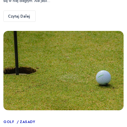
się w niej biegłym. Ale jeśli…
Czytaj Dalej
Categories
GOLF
ZASADY