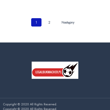
Nawigacja
1
2
Następny
po
wpisach
Copyright © 2020 All Rights Reserved.
Copyright © 2020 All Rights Reserved.