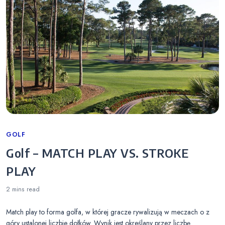
Categories
GOLF
Golf – MATCH PLAY VS. STROKE
PLAY
2 mins
read
Match play to forma golfa, w której gracze rywalizują w meczach o z
góry ustalonej liczbie dołków. Wynik jest określany przez liczbę