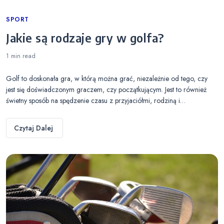
Categories
SPORT
Jakie są rodzaje gry w golfa?
1 min
read
Golf to doskonała gra, w którą można grać, niezależnie od tego, czy
jest się doświadczonym graczem, czy początkującym. Jest to również
świetny sposób na spędzenie czasu z przyjaciółmi, rodziną i…
Czytaj Dalej