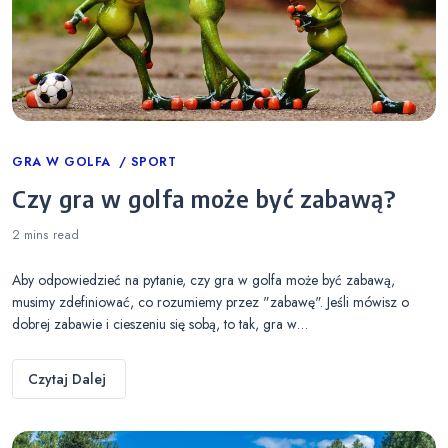
Categories
GRA W GOLFA
SPORT
Czy gra w golfa może być zabawą?
2 mins
read
Aby odpowiedzieć na pytanie, czy gra w golfa może być zabawą,
musimy zdefiniować, co rozumiemy przez "zabawę". Jeśli mówisz o
dobrej zabawie i cieszeniu się sobą, to tak, gra w…
Czytaj Dalej