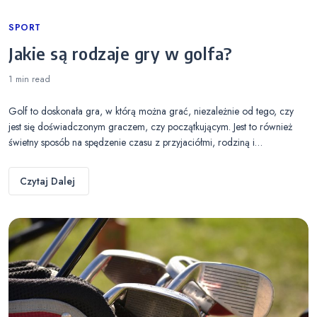
Categories
SPORT
Jakie są rodzaje gry w golfa?
1 min
read
Golf to doskonała gra, w którą można grać, niezależnie od tego, czy
jest się doświadczonym graczem, czy początkującym. Jest to również
świetny sposób na spędzenie czasu z przyjaciółmi, rodziną i…
Czytaj Dalej