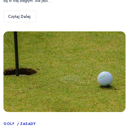
się w niej biegłym. Ale jeśli…
Czytaj Dalej
Categories
GOLF
ZASADY