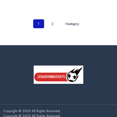
Nawigacja
1
2
Następny
po
wpisach
Copyright © 2020 All Rights Reserved.
Copyright © 2020 All Rights Reserved.