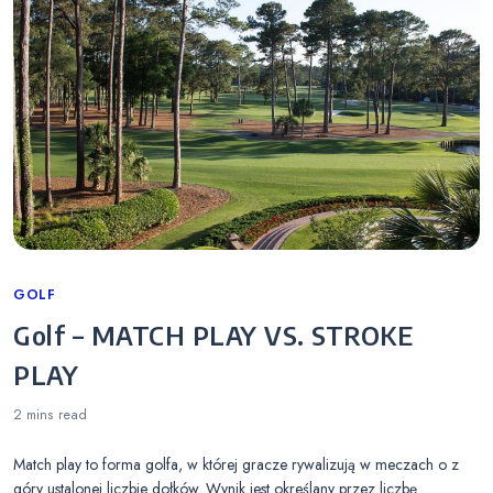
Categories
GOLF
Golf – MATCH PLAY VS. STROKE
PLAY
2 mins
read
Match play to forma golfa, w której gracze rywalizują w meczach o z
góry ustalonej liczbie dołków. Wynik jest określany przez liczbę