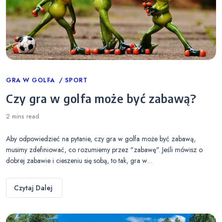
Categories
GRA W GOLFA
SPORT
Czy gra w golfa może być zabawą?
2 mins
read
Aby odpowiedzieć na pytanie, czy gra w golfa może być zabawą,
musimy zdefiniować, co rozumiemy przez "zabawę". Jeśli mówisz o
dobrej zabawie i cieszeniu się sobą, to tak, gra w…
Czytaj Dalej