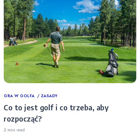
Categories
GRA W GOLFA
ZASADY
Co to jest golf i co trzeba, aby
rozpocząć?
2 mins
read