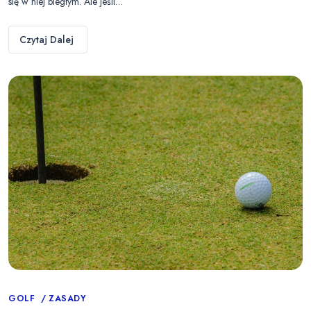
się w niej biegłym. Ale jeśli…
Czytaj Dalej
Categories
GOLF
ZASADY