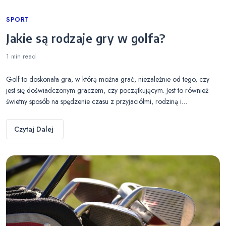
Categories
SPORT
Jakie są rodzaje gry w golfa?
1 min
read
Golf to doskonała gra, w którą można grać, niezależnie od tego, czy
jest się doświadczonym graczem, czy początkującym. Jest to również
świetny sposób na spędzenie czasu z przyjaciółmi, rodziną i…
Czytaj Dalej