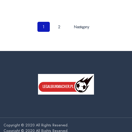
Nawigacja
1
2
Następny
po
wpisach
Copyright © 2020 All Rights Reserved.
Copyright © 2020 All Rights Reserved.