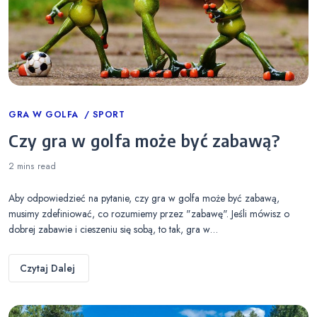
Categories
GRA W GOLFA
SPORT
Czy gra w golfa może być zabawą?
2 mins
read
Aby odpowiedzieć na pytanie, czy gra w golfa może być zabawą,
musimy zdefiniować, co rozumiemy przez "zabawę". Jeśli mówisz o
dobrej zabawie i cieszeniu się sobą, to tak, gra w…
Czytaj Dalej