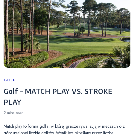
Categories
GOLF
Golf – MATCH PLAY VS. STROKE
PLAY
2 mins
read
Match play to forma golfa, w której gracze rywalizują w meczach o z
góry ustalonej liczbie dołków. Wynik jest określany przez liczbę