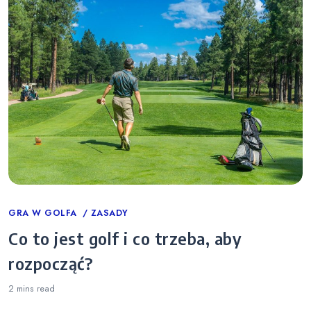
Categories
GRA W GOLFA
ZASADY
Co to jest golf i co trzeba, aby
rozpocząć?
2 mins
read