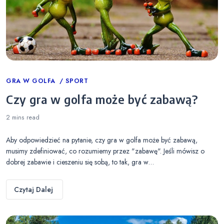
Categories
GRA W GOLFA
SPORT
Czy gra w golfa może być zabawą?
2 mins
read
Aby odpowiedzieć na pytanie, czy gra w golfa może być zabawą,
musimy zdefiniować, co rozumiemy przez "zabawę". Jeśli mówisz o
dobrej zabawie i cieszeniu się sobą, to tak, gra w…
Czytaj Dalej