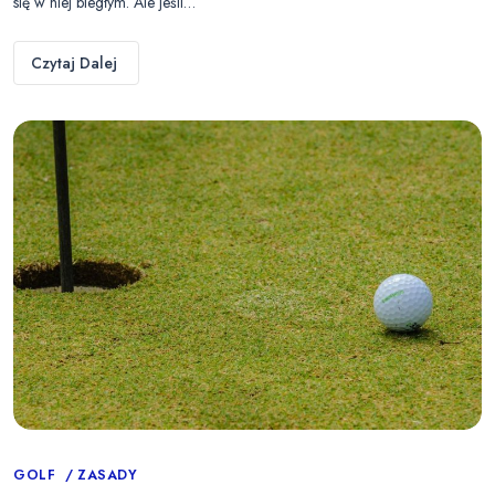
się w niej biegłym. Ale jeśli…
Czytaj Dalej
Categories
GOLF
ZASADY