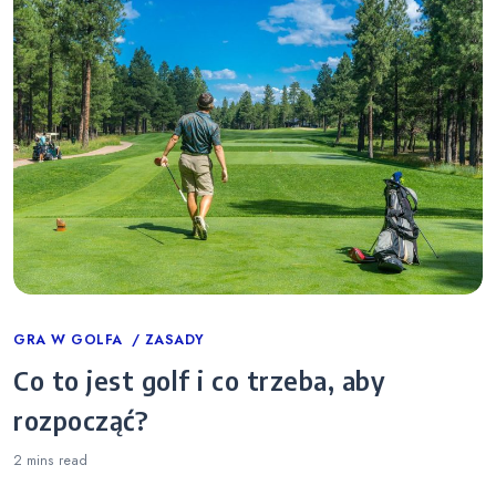
Categories
GRA W GOLFA
ZASADY
Co to jest golf i co trzeba, aby
rozpocząć?
2 mins
read