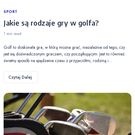
Categories
SPORT
Jakie są rodzaje gry w golfa?
1 min
read
Golf to doskonała gra, w którą można grać, niezależnie od tego, czy
jest się doświadczonym graczem, czy początkującym. Jest to również
świetny sposób na spędzenie czasu z przyjaciółmi, rodziną i…
Czytaj Dalej