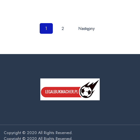
Nawigacja
1
2
Następny
po
wpisach
Copyright © 2020 All Rights Reserved.
Copyright © 2020 All Rights Reserved.